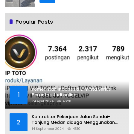
Popular Posts
Pemerintah Indonesia Diminta Serius
1
Berantas Judi online
24 April 2024
4628
Kontraktor Pekerjaan Jalan Sandai-
2
Tanjung Medan diduga Menggunakan
Matrial Tanah tak Berizin Resmi
14 September 2024
4510