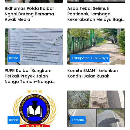
Bidhumas Polda Kalbar
Asap Tebal Selimuti
Ngopi Bareng Bersama
Pontianak, Lembaga
Awak Media
Kekerabatan Melayu Bagi
Masker
Berita
Kabupaten Kubu Raya
PUPR Kalbar Bungkam
Komite SMAN 1 keluhkan
Terkait Proyek Jalan
Kondisi Jalan Rusak
Nanga Taman–Nanga
Mahap yang Terindikasi
Bermasalah
Berita
Terbaru