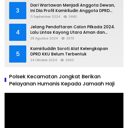
Dari Wartawan Menjadi Anggota Dewan,
3
Ini Dia Profil Kamiriludin Anggota DPRD
Dapil 1 KKU
11 September 2024
3440
Jelang Pendaftaran Calon Pilkada 2024.
4
Lalu Lintas Kayong Utara Aman dan
Kondusif
28 Agustus 2024
3373
Kamiriluddin Soroti Alat Kelengkapan
5
DPRD KKU Belum Terbentuk
24 Oktober 2024
3260
Polsek Kecamatan Jongkat Berikan
Pelayanan Humanis Kepada Jamaah Haji