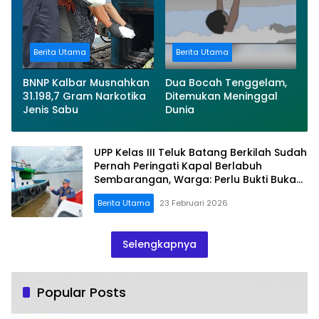
Berita Utama
Berita Utama
BNNP Kalbar Musnahkan
Dua Bocah Tenggelam,
31.198,7 Gram Narkotika
Ditemukan Meninggal
Jenis Sabu
Dunia
UPP Kelas III Teluk Batang Berkilah Sudah
Pernah Peringati Kapal Berlabuh
Sembarangan, Warga: Perlu Bukti Bukan
Janji
Berita Utama
23 Februari 2026
Selengkapnya
Popular Posts