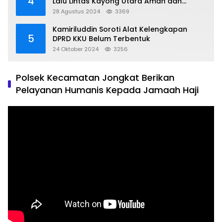
4
Lalu Lintas Kayong Utara Aman dan
Kondusif
28 Agustus 2024
3369
Kamiriluddin Soroti Alat Kelengkapan
5
DPRD KKU Belum Terbentuk
24 Oktober 2024
3256
Polsek Kecamatan Jongkat Berikan
Pelayanan Humanis Kepada Jamaah Haji