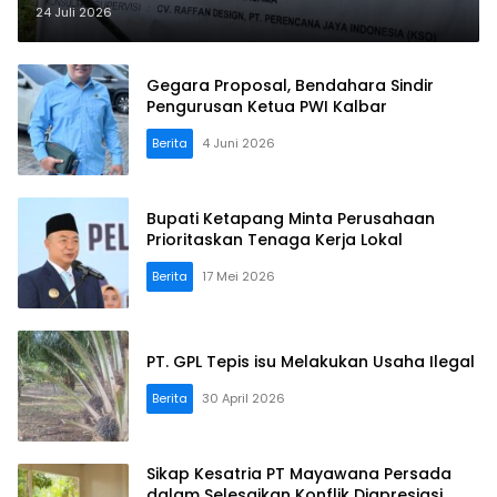
Nanga Mahap yang Terindikasi
24 Juli 2026
Bermasalah
Gegara Proposal, Bendahara Sindir
Pengurusan Ketua PWI Kalbar
Berita
4 Juni 2026
Bupati Ketapang Minta Perusahaan
Prioritaskan Tenaga Kerja Lokal
Berita
17 Mei 2026
PT. GPL Tepis isu Melakukan Usaha Ilegal
Berita
30 April 2026
Sikap Kesatria PT Mayawana Persada
dalam Selesaikan Konflik Diapresiasi