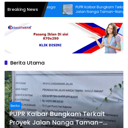
ntianak, Lembaga
PUPR Kalbar Bungkam Terkait Proyek
Breaking News
i Masker
Jalan Nanga Taman–Nanga Mahap
yang Terindikasi Bermasalah
Berita Utama
Berita
PUPR Kalbar Bungkam Terkait
Proyek Jalan Nanga Taman–