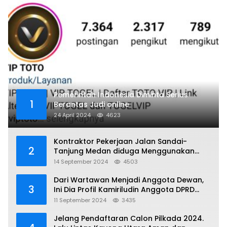
Pemerintah Indonesia Diminta Serius
1
Berantas Judi online
24 April 2024
4623
Kontraktor Pekerjaan Jalan Sandai-
2
Tanjung Medan diduga Menggunakan
Matrial Tanah tak Berizin Resmi
14 September 2024
4503
Dari Wartawan Menjadi Anggota Dewan,
3
Ini Dia Profil Kamiriludin Anggota DPRD
Dapil 1 KKU
11 September 2024
3435
Jelang Pendaftaran Calon Pilkada 2024.