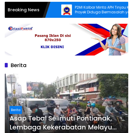
Kondisi Jalan
P2MI Kalbar Minta APH Tinjau Kembali
Breaking News
Proyek Diduga Bermasalah yang
Diawasi BWSK 1 Pontianak
Berita
Berita
Asap Tebal Selimuti Pontianak,
Lembaga Kekerabatan Melayu