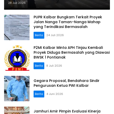
Bagi Masker
28 Juli 2026
PUPR Kalbar Bungkam Terkait Proyek
Jalan Nanga Taman–Nanga Mahap
yang Terindikasi Bermasalah
Berita
24 Juli 2026
P2MI Kalbar Minta APH Tinjau Kembali
Proyek Diduga Bermasalah yang Diawasi
BWSK 1 Pontianak
Berita
8 Juli 2026
Gegara Proposal, Bendahara Sindir
Pengurusan Ketua PWI Kalbar
Berita
4 Juni 2026
Jamhuri Amir Pimpin Evaluasi Kinerja