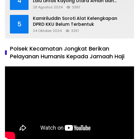
4
Lalu Lintas Kayong Utara Aman dan
Kondusif
28 Agustus 2024
3361
Kamiriluddin Soroti Alat Kelengkapan
5
DPRD KKU Belum Terbentuk
24 Oktober 2024
3251
Polsek Kecamatan Jongkat Berikan
Pelayanan Humanis Kepada Jamaah Haji