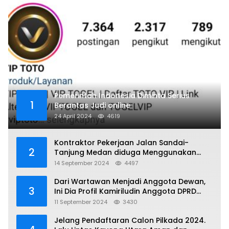
Pemerintah Indonesia Diminta Serius
1
Berantas Judi online
24 April 2024
4619
Kontraktor Pekerjaan Jalan Sandai-
2
Tanjung Medan diduga Menggunakan
Matrial Tanah tak Berizin Resmi
14 September 2024
4497
Dari Wartawan Menjadi Anggota Dewan,
3
Ini Dia Profil Kamiriludin Anggota DPRD
Dapil 1 KKU
11 September 2024
3430
Jelang Pendaftaran Calon Pilkada 2024.