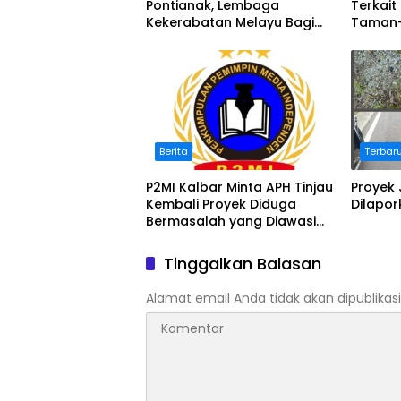
Pontianak, Lembaga
Terkait
Kekerabatan Melayu Bagi
Taman
Masker
Terindi
Berita
Terbar
P2MI Kalbar Minta APH Tinjau
Proyek
Kembali Proyek Diduga
Dilapor
Bermasalah yang Diawasi
BWSK 1 Pontianak
Tinggalkan Balasan
Alamat email Anda tidak akan dipublikasi