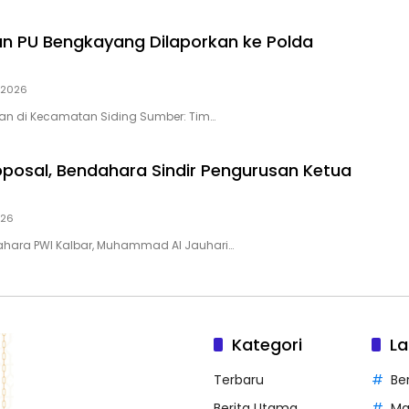
an PU Bengkayang Dilaporkan ke Polda
i 2026
alan di Kecamatan Siding Sumber: Tim…
posal, Bendahara Sindir Pengurusan Ketua
026
dahara PWI Kalbar, Muhammad Al Jauhari…
Kategori
La
Terbaru
Be
Berita Utama
Ma