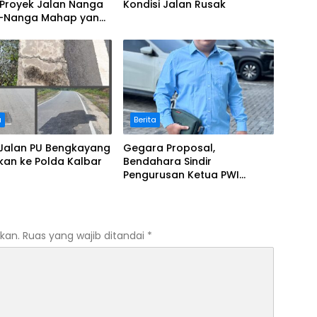
 Proyek Jalan Nanga
Kondisi Jalan Rusak
–Nanga Mahap yang
kasi Bermasalah
u
Berita
 Jalan PU Bengkayang
Gegara Proposal,
kan ke Polda Kalbar
Bendahara Sindir
Pengurusan Ketua PWI
Kalbar
kan.
Ruas yang wajib ditandai
*