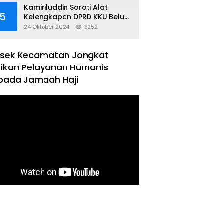
Kamiriluddin Soroti Alat
5
Kelengkapan DPRD KKU Belum
Terbentuk
24 Oktober 2024
3252
lsek Kecamatan Jongkat
rikan Pelayanan Humanis
pada Jamaah Haji