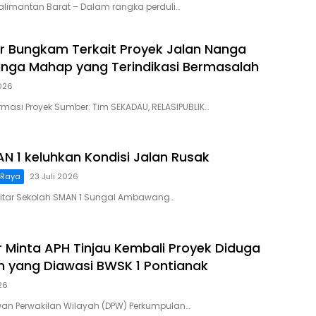
Kalimantan Barat – Dalam rangka perduli…
r Bungkam Terkait Proyek Jalan Nanga
ga Mahap yang Terindikasi Bermasalah
2026
rmasi Proyek Sumber: Tim SEKADAU, RELASIPUBLIK…
N 1 keluhkan Kondisi Jalan Rusak
 Raya
23 Juli 2026
ekitar Sekolah SMAN 1 Sungai Ambawang…
r Minta APH Tinjau Kembali Proyek Diduga
 yang Diawasi BWSK 1 Pontianak
26
wan Perwakilan Wilayah (DPW) Perkumpulan…