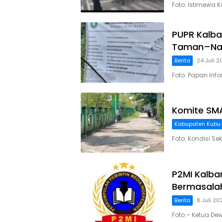
Foto: Istimewa 
PUPR Kalba
Taman–Nan
Berita
24 Juli 
Foto: Papan Info
Komite SMA
Kabupaten Kubu
Foto: Kondisi S
P2MI Kalba
Bermasalah
Berita
8 Juli 20
Foto – Ketua De