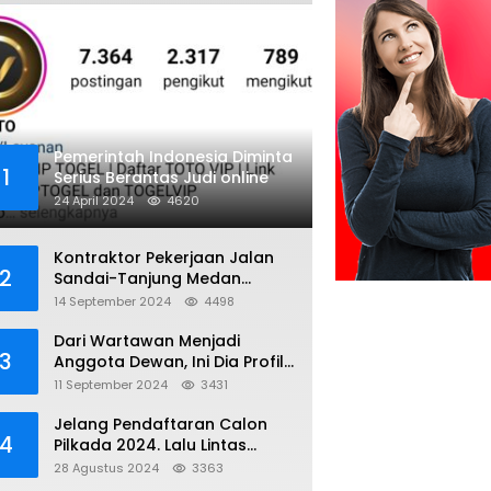
Pemerintah Indonesia Diminta
1
Serius Berantas Judi online
24 April 2024
4620
Kontraktor Pekerjaan Jalan
2
Sandai-Tanjung Medan
diduga Menggunakan Matrial
14 September 2024
4498
Tanah tak Berizin Resmi
Dari Wartawan Menjadi
3
Anggota Dewan, Ini Dia Profil
Kamiriludin Anggota DPRD
11 September 2024
3431
Dapil 1 KKU
Jelang Pendaftaran Calon
4
Pilkada 2024. Lalu Lintas
Kayong Utara Aman dan
28 Agustus 2024
3363
Kondusif