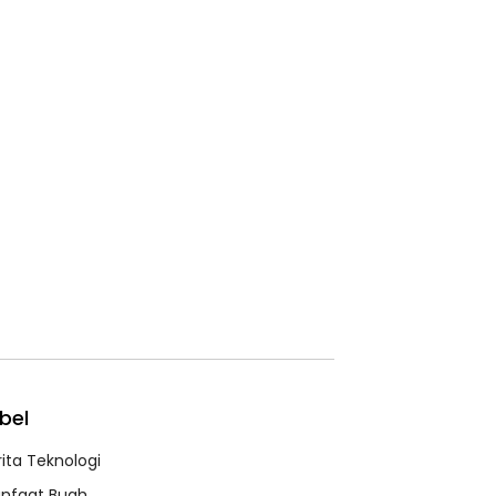
bel
rita Teknologi
nfaat Buah