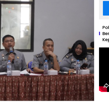
Po
Be
Ke