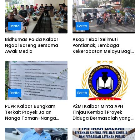
Berita
Berita
Bidhumas Polda Kalbar
Asap Tebal Selimuti
Ngopi Bareng Bersama
Pontianak, Lembaga
Awak Media
Kekerabatan Melayu Bagi
Masker
Berita
Berita
PUPR Kalbar Bungkam
P2MI Kalbar Minta APH
Terkait Proyek Jalan
Tinjau Kembali Proyek
Nanga Taman–Nanga
Diduga Bermasalah yang
Mahap yang Terindikasi
Diawasi BWSK 1 Pontianak
Bermasalah