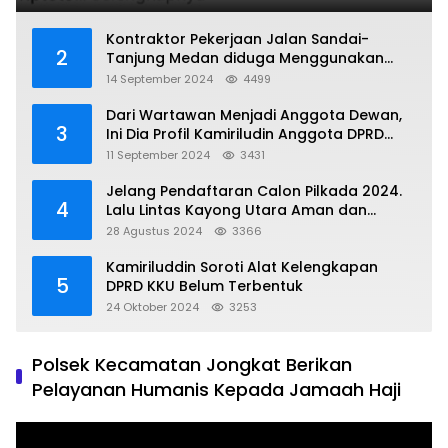
Kontraktor Pekerjaan Jalan Sandai-
2
Tanjung Medan diduga Menggunakan
Matrial Tanah tak Berizin Resmi
14 September 2024
4499
Dari Wartawan Menjadi Anggota Dewan,
3
Ini Dia Profil Kamiriludin Anggota DPRD
Dapil 1 KKU
11 September 2024
3431
Jelang Pendaftaran Calon Pilkada 2024.
4
Lalu Lintas Kayong Utara Aman dan
Kondusif
28 Agustus 2024
3366
Kamiriluddin Soroti Alat Kelengkapan
5
DPRD KKU Belum Terbentuk
24 Oktober 2024
3253
Polsek Kecamatan Jongkat Berikan
Pelayanan Humanis Kepada Jamaah Haji