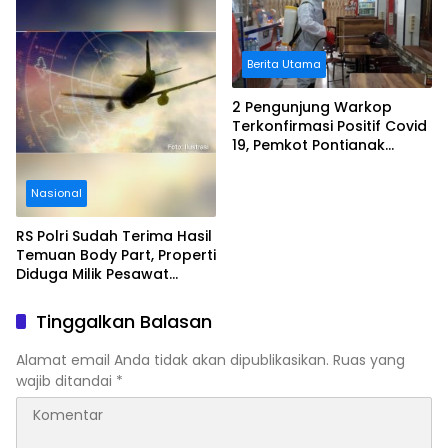
Berita Utama
2 Pengunjung Warkop
Terkonfirmasi Positif Covid
19, Pemkot Pontianak
Lakukan Penyemprotan
Disinfektan
Nasional
RS Polri Sudah Terima Hasil
Temuan Body Part, Properti
Diduga Milik Pesawat
Sriwijaya Air SJ-182 Yang
Hilang Kontak
Tinggalkan Balasan
Alamat email Anda tidak akan dipublikasikan.
Ruas yang
wajib ditandai
*