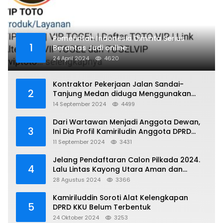
Pemerintah Indonesia Diminta Serius
1
Berantas Judi online
24 April 2024
4620
Kontraktor Pekerjaan Jalan Sandai-
2
Tanjung Medan diduga Menggunakan
Matrial Tanah tak Berizin Resmi
14 September 2024
4499
Dari Wartawan Menjadi Anggota Dewan,
3
Ini Dia Profil Kamiriludin Anggota DPRD
Dapil 1 KKU
11 September 2024
3431
Jelang Pendaftaran Calon Pilkada 2024.
4
Lalu Lintas Kayong Utara Aman dan
Kondusif
28 Agustus 2024
3366
Kamiriluddin Soroti Alat Kelengkapan
5
DPRD KKU Belum Terbentuk
24 Oktober 2024
3253