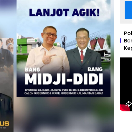
Po
Be
Ke