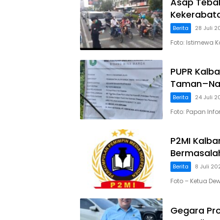
Asap Tebal
Kekerabata
Berita
28 Juli 
Foto: Istimewa 
PUPR Kalba
Taman–Nan
Berita
24 Juli 
Foto: Papan Info
P2MI Kalba
Bermasalah
Berita
8 Juli 20
Foto – Ketua De
Gegara Pro