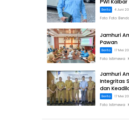
PWI Kalbar
Berita
4 Juni 2
Foto: Foto: Ben
Jamhuri Am
Pawan
Berita
17 Mei 2
Foto: Istimewa 
Jamhuri A
Integritas
dan Keadil
Berita
17 Mei 2
Foto: Istimewa 