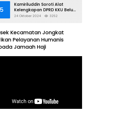
Kamiriluddin Soroti Alat
5
Kelengkapan DPRD KKU Belum
Terbentuk
24 Oktober 2024
3252
lsek Kecamatan Jongkat
rikan Pelayanan Humanis
pada Jamaah Haji