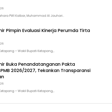
026
dahara PWI Kalbar, Muhammad Al Jauhari…
ir Pimpin Evaluasi Kinerja Perumda Tirta
026
Ketapang – Wakil Bupati Ketapang,…
mir Buka Penandatanganan Pakta
 SPMB 2026/2027, Tekankan Transparansi
an
026
Ketapang – Wakil Bupati Ketapang,…