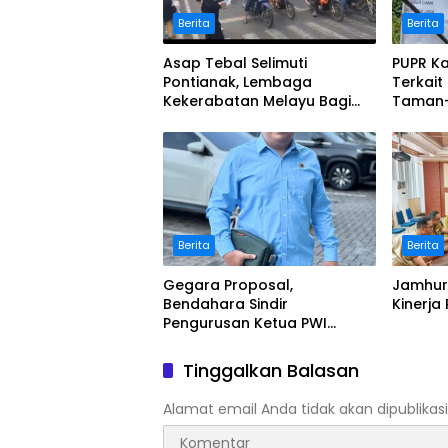
Berita
Berita
Asap Tebal Selimuti
PUPR K
Pontianak, Lembaga
Terkait
Kekerabatan Melayu Bagi
Taman
Masker
Terindi
Berita
Berita
Gegara Proposal,
Jamhuri
Bendahara Sindir
Kinerja
Pengurusan Ketua PWI
Kalbar
Tinggalkan Balasan
Alamat email Anda tidak akan dipublikasi