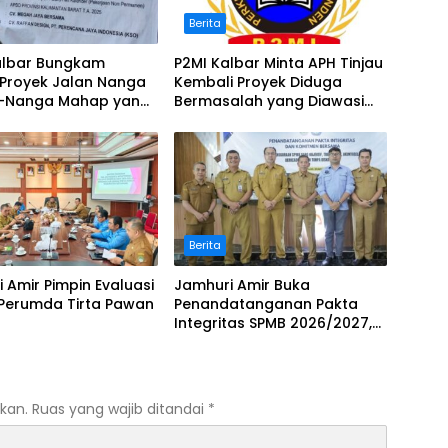
Berita
albar Bungkam
P2MI Kalbar Minta APH Tinjau
 Proyek Jalan Nanga
Kembali Proyek Diduga
–Nanga Mahap yang
Bermasalah yang Diawasi
kasi Bermasalah
BWSK 1 Pontianak
Berita
 Amir Pimpin Evaluasi
Jamhuri Amir Buka
 Perumda Tirta Pawan
Penandatanganan Pakta
Integritas SPMB 2026/2027,
Tekankan Transparansi dan
Keadilan
kan.
Ruas yang wajib ditandai
*