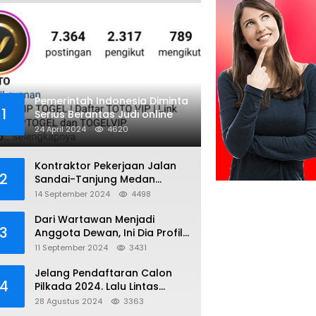
Pemerintah Indonesia Diminta
1
Serius Berantas Judi online
24 April 2024
4620
Kontraktor Pekerjaan Jalan
2
Sandai-Tanjung Medan
diduga Menggunakan Matrial
14 September 2024
4498
Tanah tak Berizin Resmi
Dari Wartawan Menjadi
3
Anggota Dewan, Ini Dia Profil
Kamiriludin Anggota DPRD
11 September 2024
3431
Dapil 1 KKU
Jelang Pendaftaran Calon
4
Pilkada 2024. Lalu Lintas
Kayong Utara Aman dan
28 Agustus 2024
3363
Kondusif