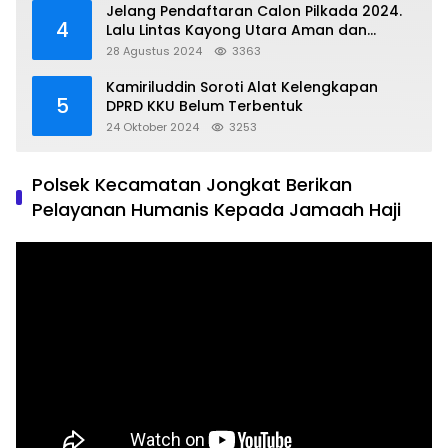
Jelang Pendaftaran Calon Pilkada 2024.
4
Lalu Lintas Kayong Utara Aman dan
Kondusif
28 Agustus 2024
3363
Kamiriluddin Soroti Alat Kelengkapan
5
DPRD KKU Belum Terbentuk
24 Oktober 2024
3253
Polsek Kecamatan Jongkat Berikan
Pelayanan Humanis Kepada Jamaah Haji