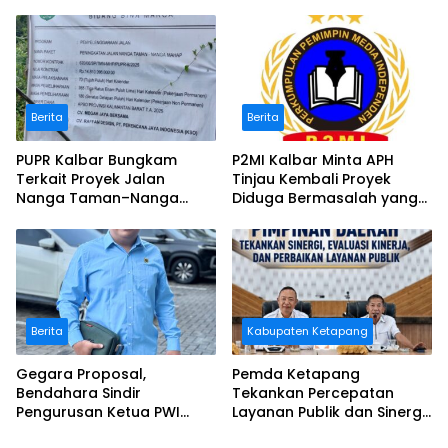
Masker
Berita
Berita
PUPR Kalbar Bungkam
P2MI Kalbar Minta APH
Terkait Proyek Jalan
Tinjau Kembali Proyek
Nanga Taman–Nanga
Diduga Bermasalah yang
Mahap yang Terindikasi
Diawasi BWSK 1 Pontianak
Bermasalah
Berita
Kabupaten Ketapang
Gegara Proposal,
Pemda Ketapang
Bendahara Sindir
Tekankan Percepatan
Pengurusan Ketua PWI
Layanan Publik dan Sinergi
Kalbar
Pembangunan Daerah