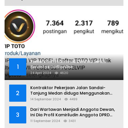
Pemerintah Indonesia Diminta Serius
1
Berantas Judi online
24 April 2024
4620
Kontraktor Pekerjaan Jalan Sandai-
2
Tanjung Medan diduga Menggunakan
Matrial Tanah tak Berizin Resmi
14 September 2024
4499
Dari Wartawan Menjadi Anggota Dewan,
3
Ini Dia Profil Kamiriludin Anggota DPRD
Dapil 1 KKU
11 September 2024
3431