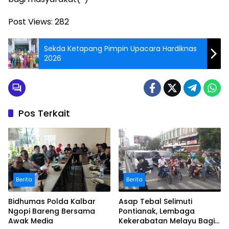
Post Views:
282
Sekda Ketapang Pimpin Upacara Hardiknas
2026
Pos Terkait
Berita
Berita
Bidhumas Polda Kalbar
Asap Tebal Selimuti
Ngopi Bareng Bersama
Pontianak, Lembaga
Awak Media
Kekerabatan Melayu Bagi