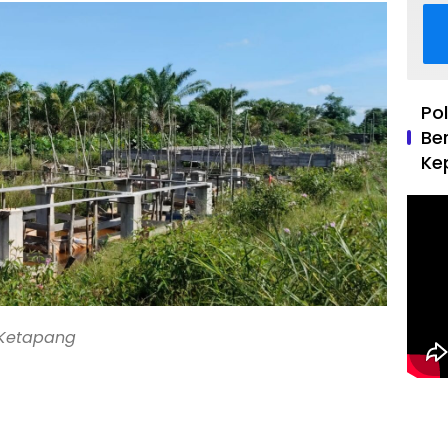
Po
Be
Ke
 Ketapang