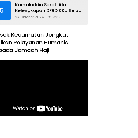
Kamiriluddin Soroti Alat
5
Kelengkapan DPRD KKU Belum
Terbentuk
24 Oktober 2024
3253
lsek Kecamatan Jongkat
rikan Pelayanan Humanis
pada Jamaah Haji