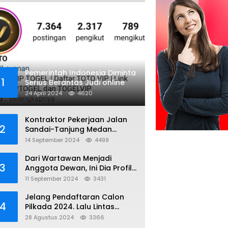
Pemerintah Indonesia Diminta
1
Serius Berantas Judi online
24 April 2024
4620
Kontraktor Pekerjaan Jalan
2
Sandai-Tanjung Medan
diduga Menggunakan Matrial
14 September 2024
4499
Tanah tak Berizin Resmi
Dari Wartawan Menjadi
3
Anggota Dewan, Ini Dia Profil
Kamiriludin Anggota DPRD
11 September 2024
3431
Dapil 1 KKU
Jelang Pendaftaran Calon
4
Pilkada 2024. Lalu Lintas
Kayong Utara Aman dan
28 Agustus 2024
3366
Kondusif