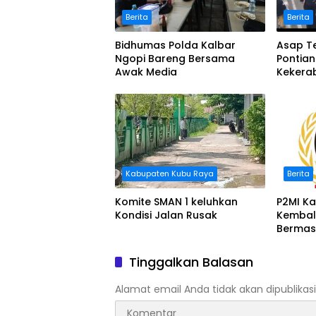
Berita
Berita
Bidhumas Polda Kalbar
Asap Te
Ngopi Bareng Bersama
Pontia
Awak Media
Kekera
Masker
Kabupaten Kubu Raya
Berita
Komite SMAN 1 keluhkan
P2MI Ka
Kondisi Jalan Rusak
Kembal
Bermas
BWSK 1 
Tinggalkan Balasan
Alamat email Anda tidak akan dipublikasi