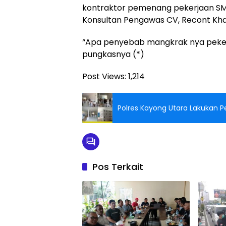
kontraktor pemenang pekerjaan SM
Konsultan Pengawas CV, Recont Khat
“Apa penyebab mangkrak nya peke
pungkasnya (*)
Post Views:
1,214
Polres Kayong Utara Lakukan 
Pos Terkait