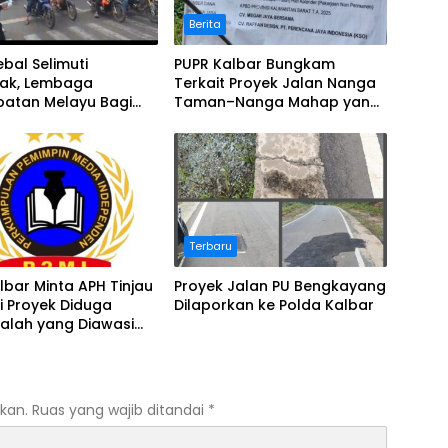
Berita
bal Selimuti
PUPR Kalbar Bungkam
nak, Lembaga
Terkait Proyek Jalan Nanga
batan Melayu Bagi
Taman–Nanga Mahap yang
Terindikasi Bermasalah
Terbaru
lbar Minta APH Tinjau
Proyek Jalan PU Bengkayang
i Proyek Diduga
Dilaporkan ke Polda Kalbar
alah yang Diawasi
Pontianak
kan.
Ruas yang wajib ditandai
*