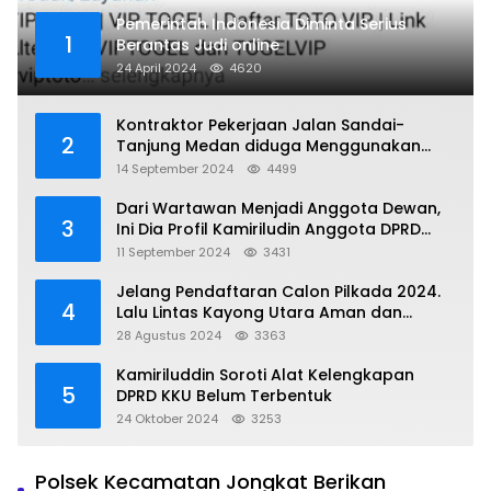
Pemerintah Indonesia Diminta Serius
1
Berantas Judi online
24 April 2024
4620
Kontraktor Pekerjaan Jalan Sandai-
2
Tanjung Medan diduga Menggunakan
Matrial Tanah tak Berizin Resmi
14 September 2024
4499
Dari Wartawan Menjadi Anggota Dewan,
3
Ini Dia Profil Kamiriludin Anggota DPRD
Dapil 1 KKU
11 September 2024
3431
Jelang Pendaftaran Calon Pilkada 2024.
4
Lalu Lintas Kayong Utara Aman dan
Kondusif
28 Agustus 2024
3363
Kamiriluddin Soroti Alat Kelengkapan
5
DPRD KKU Belum Terbentuk
24 Oktober 2024
3253
Polsek Kecamatan Jongkat Berikan