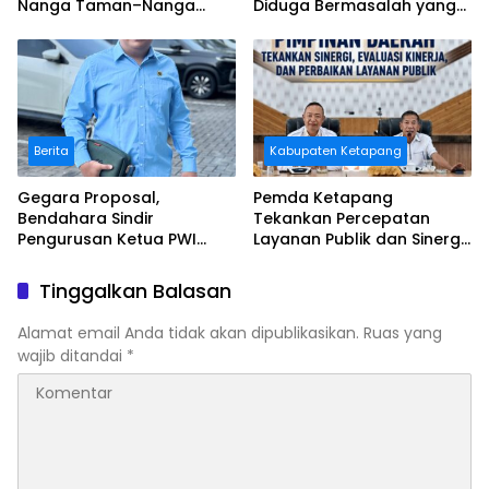
Nanga Taman–Nanga
Diduga Bermasalah yang
Mahap yang Terindikasi
Diawasi BWSK 1 Pontianak
Bermasalah
Berita
Kabupaten Ketapang
Gegara Proposal,
Pemda Ketapang
Bendahara Sindir
Tekankan Percepatan
Pengurusan Ketua PWI
Layanan Publik dan Sinergi
Kalbar
Pembangunan Daerah
Tinggalkan Balasan
Alamat email Anda tidak akan dipublikasikan.
Ruas yang
wajib ditandai
*