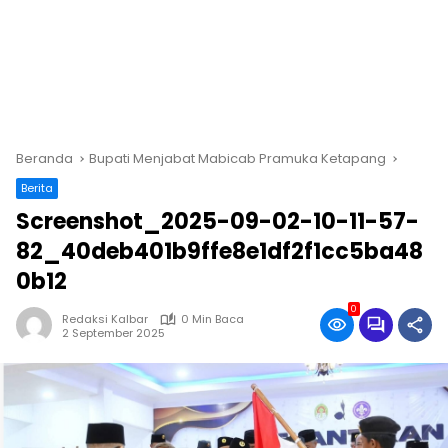
Beranda
Bupati Menjabat Mabicab Pramuka Ketapang
Berita
Screenshot_2025-09-02-10-11-57-
82_40deb401b9ffe8e1df2f1cc5ba48
0b12
0
Redaksi Kalbar
0 Min Baca
2 September 2025