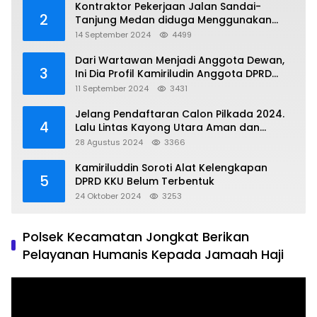
Kontraktor Pekerjaan Jalan Sandai-
2
Tanjung Medan diduga Menggunakan
Matrial Tanah tak Berizin Resmi
14 September 2024
4499
Dari Wartawan Menjadi Anggota Dewan,
3
Ini Dia Profil Kamiriludin Anggota DPRD
Dapil 1 KKU
11 September 2024
3431
Jelang Pendaftaran Calon Pilkada 2024.
4
Lalu Lintas Kayong Utara Aman dan
Kondusif
28 Agustus 2024
3366
Kamiriluddin Soroti Alat Kelengkapan
5
DPRD KKU Belum Terbentuk
24 Oktober 2024
3253
Polsek Kecamatan Jongkat Berikan
Pelayanan Humanis Kepada Jamaah Haji