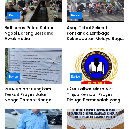
Berita
Berita
Bidhumas Polda Kalbar
Asap Tebal Selimuti
Ngopi Bareng Bersama
Pontianak, Lembaga
Awak Media
Kekerabatan Melayu Bagi
Masker
Berita
Berita
PUPR Kalbar Bungkam
P2MI Kalbar Minta APH
Terkait Proyek Jalan
Tinjau Kembali Proyek
Nanga Taman–Nanga
Diduga Bermasalah yang
Mahap yang Terindikasi
Diawasi BWSK 1 Pontianak
Bermasalah