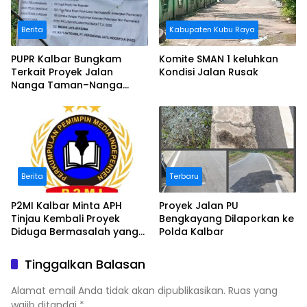
Berita
Kabupaten Kubu Raya
PUPR Kalbar Bungkam
Komite SMAN 1 keluhkan
Terkait Proyek Jalan
Kondisi Jalan Rusak
Nanga Taman–Nanga
Mahap yang Terindikasi
Bermasalah
Berita
Terbaru
P2MI Kalbar Minta APH
Proyek Jalan PU
Tinjau Kembali Proyek
Bengkayang Dilaporkan ke
Diduga Bermasalah yang
Polda Kalbar
Diawasi BWSK 1 Pontianak
Tinggalkan Balasan
Alamat email Anda tidak akan dipublikasikan.
Ruas yang
wajib ditandai
*