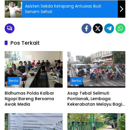
Asisten Sekda Ketapang Antusias Ikuti
Senam Sehat
Pos Terkait
Berita
Berita
Bidhumas Polda Kalbar
Asap Tebal Selimuti
Ngopi Bareng Bersama
Pontianak, Lembaga
Awak Media
Kekerabatan Melayu Bagi
Masker