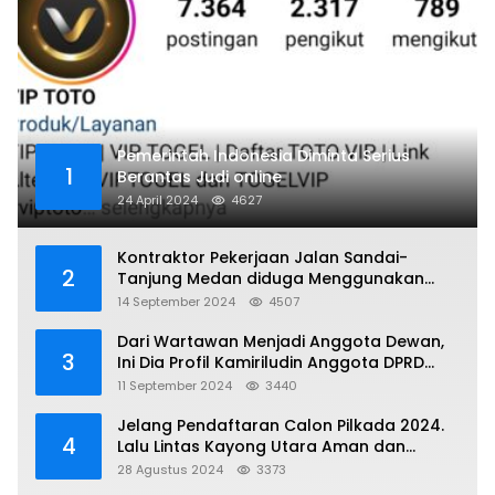
Pemerintah Indonesia Diminta Serius
1
Berantas Judi online
24 April 2024
4627
Kontraktor Pekerjaan Jalan Sandai-
2
Tanjung Medan diduga Menggunakan
Matrial Tanah tak Berizin Resmi
14 September 2024
4507
Dari Wartawan Menjadi Anggota Dewan,
3
Ini Dia Profil Kamiriludin Anggota DPRD
Dapil 1 KKU
11 September 2024
3440
Jelang Pendaftaran Calon Pilkada 2024.
4
Lalu Lintas Kayong Utara Aman dan
Kondusif
28 Agustus 2024
3373