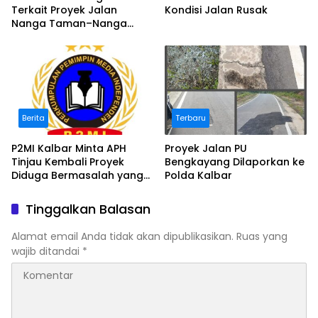
Terkait Proyek Jalan
Kondisi Jalan Rusak
Nanga Taman–Nanga
Mahap yang Terindikasi
Bermasalah
Berita
Terbaru
P2MI Kalbar Minta APH
Proyek Jalan PU
Tinjau Kembali Proyek
Bengkayang Dilaporkan ke
Diduga Bermasalah yang
Polda Kalbar
Diawasi BWSK 1 Pontianak
Tinggalkan Balasan
Alamat email Anda tidak akan dipublikasikan.
Ruas yang
wajib ditandai
*