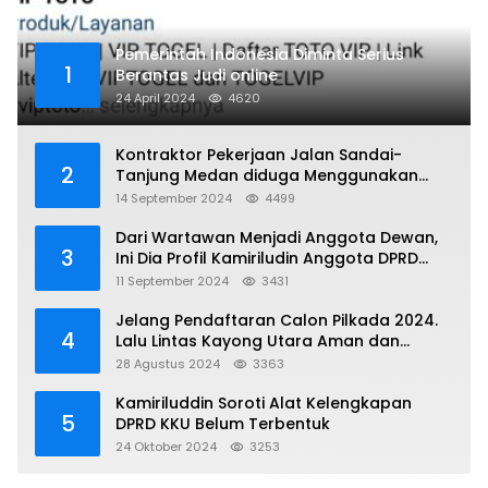
Pemerintah Indonesia Diminta Serius
1
Berantas Judi online
24 April 2024
4620
Kontraktor Pekerjaan Jalan Sandai-
2
Tanjung Medan diduga Menggunakan
Matrial Tanah tak Berizin Resmi
14 September 2024
4499
Dari Wartawan Menjadi Anggota Dewan,
3
Ini Dia Profil Kamiriludin Anggota DPRD
Dapil 1 KKU
11 September 2024
3431
Jelang Pendaftaran Calon Pilkada 2024.
4
Lalu Lintas Kayong Utara Aman dan
Kondusif
28 Agustus 2024
3363
Kamiriluddin Soroti Alat Kelengkapan
5
DPRD KKU Belum Terbentuk
24 Oktober 2024
3253