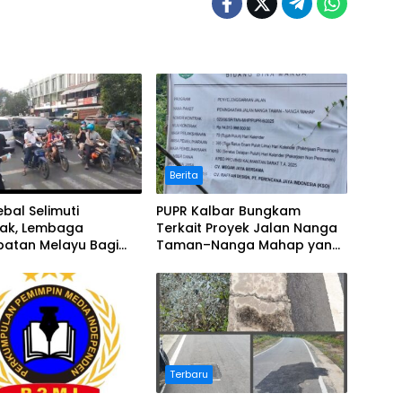
Berita
bal Selimuti
PUPR Kalbar Bungkam
nak, Lembaga
Terkait Proyek Jalan Nanga
batan Melayu Bagi
Taman–Nanga Mahap yang
Terindikasi Bermasalah
Terbaru