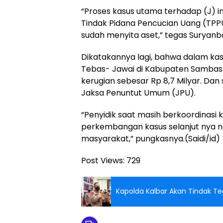
“Proses kasus utama terhadap (J) i
Tindak Pidana Pencucian Uang (TPPU
sudah menyita aset,” tegas Suryan
Dikatakannya lagi, bahwa dalam ka
Tebas- Jawai di Kabupaten Sambas 
kerugian sebesar Rp 8,7 Milyar. Dan
Jaksa Penuntut Umum (JPU).
“Penyidik saat masih berkoordinas
perkembangan kasus selanjut nya n
masyarakat,” pungkasnya.(Saidi/id)
Post Views:
729
Kapolda Kalbar Akan Tindak T