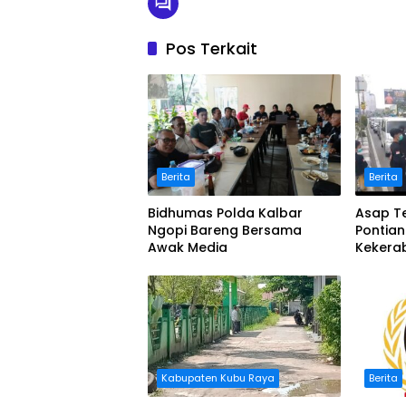
Pos Terkait
Berita
Berita
Bidhumas Polda Kalbar
Asap Te
Ngopi Bareng Bersama
Pontia
Awak Media
Kekera
Masker
Kabupaten Kubu Raya
Berita