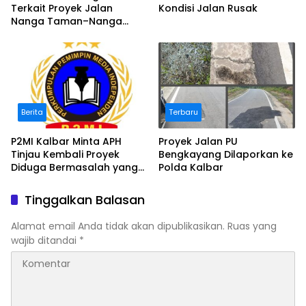
Terkait Proyek Jalan
Kondisi Jalan Rusak
Nanga Taman–Nanga
Mahap yang Terindikasi
Bermasalah
Berita
Terbaru
P2MI Kalbar Minta APH
Proyek Jalan PU
Tinjau Kembali Proyek
Bengkayang Dilaporkan ke
Diduga Bermasalah yang
Polda Kalbar
Diawasi BWSK 1 Pontianak
Tinggalkan Balasan
Alamat email Anda tidak akan dipublikasikan.
Ruas yang
wajib ditandai
*