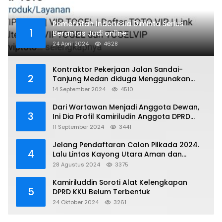
Pemerintah Indonesia Diminta Serius
1
Berantas Judi online
24 April 2024
4628
Kontraktor Pekerjaan Jalan Sandai-
2
Tanjung Medan diduga Menggunakan
Matrial Tanah tak Berizin Resmi
14 September 2024
4510
Dari Wartawan Menjadi Anggota Dewan,
3
Ini Dia Profil Kamiriludin Anggota DPRD
Dapil 1 KKU
11 September 2024
3441
Jelang Pendaftaran Calon Pilkada 2024.
4
Lalu Lintas Kayong Utara Aman dan
Kondusif
28 Agustus 2024
3375
Kamiriluddin Soroti Alat Kelengkapan
5
DPRD KKU Belum Terbentuk
24 Oktober 2024
3261