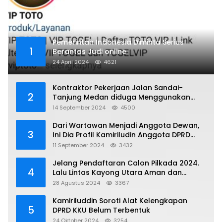
Pemerintah Indonesia Diminta Serius
1
Berantas Judi online
24 April 2024
4621
Kontraktor Pekerjaan Jalan Sandai-
2
Tanjung Medan diduga Menggunakan
Matrial Tanah tak Berizin Resmi
14 September 2024
4500
Dari Wartawan Menjadi Anggota Dewan,
3
Ini Dia Profil Kamiriludin Anggota DPRD
Dapil 1 KKU
11 September 2024
3432
Jelang Pendaftaran Calon Pilkada 2024.
4
Lalu Lintas Kayong Utara Aman dan
Kondusif
28 Agustus 2024
3367
Kamiriluddin Soroti Alat Kelengkapan
5
DPRD KKU Belum Terbentuk
24 Oktober 2024
3254