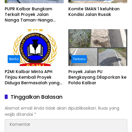
PUPR Kalbar Bungkam
Komite SMAN 1 keluhkan
Terkait Proyek Jalan
Kondisi Jalan Rusak
Nanga Taman–Nanga
Mahap yang Terindikasi
Bermasalah
Berita
Terbaru
P2MI Kalbar Minta APH
Proyek Jalan PU
Tinjau Kembali Proyek
Bengkayang Dilaporkan ke
Diduga Bermasalah yang
Polda Kalbar
Diawasi BWSK 1 Pontianak
Tinggalkan Balasan
Alamat email Anda tidak akan dipublikasikan.
Ruas yang
wajib ditandai
*