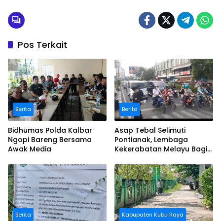
Pos Terkait
Berita
Berita
Bidhumas Polda Kalbar
Asap Tebal Selimuti
Ngopi Bareng Bersama
Pontianak, Lembaga
Awak Media
Kekerabatan Melayu Bagi
Masker
Berita
Kabupaten Kubu Raya