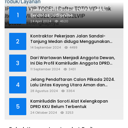
Pemerintah Indonesia Diminta Serius
1
Berantas Judi online
24 April 2024
4620
Kontraktor Pekerjaan Jalan Sandai-
2
Tanjung Medan diduga Menggunakan
Matrial Tanah tak Berizin Resmi
14 September 2024
4499
Dari Wartawan Menjadi Anggota Dewan,
3
Ini Dia Profil Kamiriludin Anggota DPRD
Dapil 1 KKU
11 September 2024
3431
Jelang Pendaftaran Calon Pilkada 2024.
4
Lalu Lintas Kayong Utara Aman dan
Kondusif
28 Agustus 2024
3364
Kamiriluddin Soroti Alat Kelengkapan
5
DPRD KKU Belum Terbentuk
24 Oktober 2024
3253