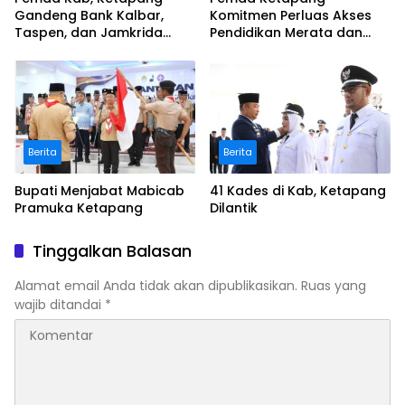
Gandeng Bank Kalbar,
Komitmen Perluas Akses
Taspen, dan Jamkrida
Pendidikan Merata dan
untuk Wujudkan “Pensiun
Inklusif
Bahagia” bagi ASN
Berita
Berita
Bupati Menjabat Mabicab
41 Kades di Kab, Ketapang
Pramuka Ketapang
Dilantik
Tinggalkan Balasan
Alamat email Anda tidak akan dipublikasikan.
Ruas yang
wajib ditandai
*