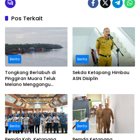
Pos Terkait
Berita
Berita
Tongkang Berlabuh di
Sekda Ketapang Himbau
Pinggiran Muara Teluk
ASN Disiplin
Melano Menggangu
aktivitas Nelayan lokal
Berita
Berita
Pemda Kab, Ketapang
Pemda Ketapang