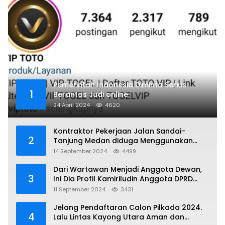
Pemerintah Indonesia Diminta Serius
1
Berantas Judi online
24 April 2024
4620
Kontraktor Pekerjaan Jalan Sandai-
2
Tanjung Medan diduga Menggunakan
Matrial Tanah tak Berizin Resmi
14 September 2024
4499
Dari Wartawan Menjadi Anggota Dewan,
3
Ini Dia Profil Kamiriludin Anggota DPRD
Dapil 1 KKU
11 September 2024
3431
Jelang Pendaftaran Calon Pilkada 2024.
4
Lalu Lintas Kayong Utara Aman dan