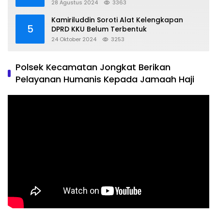
Kondusif
28 Agustus 2024
3363
Kamiriluddin Soroti Alat Kelengkapan
5
DPRD KKU Belum Terbentuk
24 Oktober 2024
3253
Polsek Kecamatan Jongkat Berikan
Pelayanan Humanis Kepada Jamaah Haji