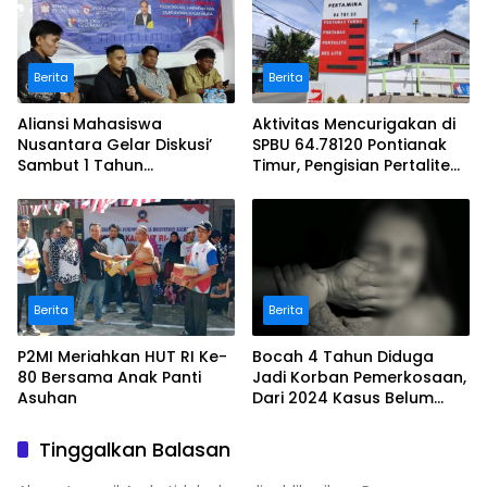
Berita
Berita
Aliansi Mahasiswa
Aktivitas Mencurigakan di
Nusantara Gelar Diskusi’
SPBU 64.78120 Pontianak
Sambut 1 Tahun
Timur, Pengisian Pertalite
Kepimpinan Presiden
Pakai Drum Plastik Diduga
Prabowo
Langgar Aturan!
Berita
Berita
P2MI Meriahkan HUT RI Ke-
Bocah 4 Tahun Diduga
80 Bersama Anak Panti
Jadi Korban Pemerkosaan,
Asuhan
Dari 2024 Kasus Belum
Terungkap
Tinggalkan Balasan