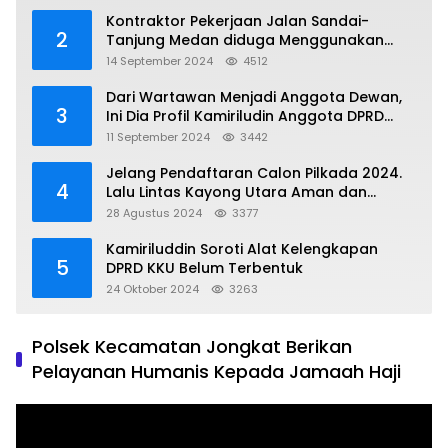
Kontraktor Pekerjaan Jalan Sandai-
2
Tanjung Medan diduga Menggunakan
Matrial Tanah tak Berizin Resmi
14 September 2024
4512
Dari Wartawan Menjadi Anggota Dewan,
3
Ini Dia Profil Kamiriludin Anggota DPRD
Dapil 1 KKU
11 September 2024
3442
Jelang Pendaftaran Calon Pilkada 2024.
4
Lalu Lintas Kayong Utara Aman dan
Kondusif
28 Agustus 2024
3377
Kamiriluddin Soroti Alat Kelengkapan
5
DPRD KKU Belum Terbentuk
24 Oktober 2024
3263
Polsek Kecamatan Jongkat Berikan
Pelayanan Humanis Kepada Jamaah Haji