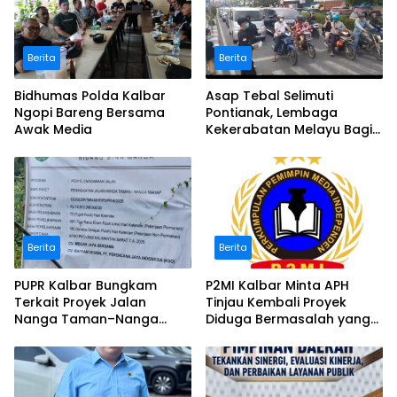
Berita
Berita
Bidhumas Polda Kalbar
Asap Tebal Selimuti
Ngopi Bareng Bersama
Pontianak, Lembaga
Awak Media
Kekerabatan Melayu Bagi
Masker
Berita
Berita
PUPR Kalbar Bungkam
P2MI Kalbar Minta APH
Terkait Proyek Jalan
Tinjau Kembali Proyek
Nanga Taman–Nanga
Diduga Bermasalah yang
Mahap yang Terindikasi
Diawasi BWSK 1 Pontianak
Bermasalah