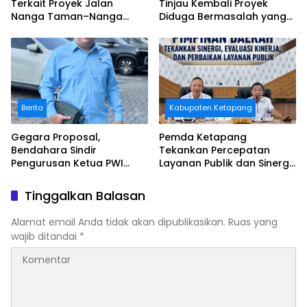
Terkait Proyek Jalan
Tinjau Kembali Proyek
Nanga Taman–Nanga
Diduga Bermasalah yang
Mahap yang Terindikasi
Diawasi BWSK 1 Pontianak
Bermasalah
Berita
Kabupaten Ketapang
Gegara Proposal,
Pemda Ketapang
Bendahara Sindir
Tekankan Percepatan
Pengurusan Ketua PWI
Layanan Publik dan Sinergi
Kalbar
Pembangunan Daerah
Tinggalkan Balasan
Alamat email Anda tidak akan dipublikasikan.
Ruas yang
wajib ditandai
*