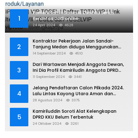
Pemerintah Indonesia Diminta Serius
1
Berantas Judi online
24 April 2024
4628
Kontraktor Pekerjaan Jalan Sandai-
2
Tanjung Medan diduga Menggunakan
Matrial Tanah tak Berizin Resmi
14 September 2024
4510
Dari Wartawan Menjadi Anggota Dewan,
3
Ini Dia Profil Kamiriludin Anggota DPRD
Dapil 1 KKU
11 September 2024
3441
Jelang Pendaftaran Calon Pilkada 2024.
4
Lalu Lintas Kayong Utara Aman dan
Kondusif
28 Agustus 2024
3375
Kamiriluddin Soroti Alat Kelengkapan
5
DPRD KKU Belum Terbentuk
24 Oktober 2024
3261