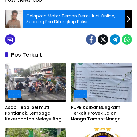
Gelapkan Motor Teman Demi Judi Online,
Seorang Pria Ditangkap Polisi
Pos Terkait
Berita
Berita
Asap Tebal Selimuti
PUPR Kalbar Bungkam
Pontianak, Lembaga
Terkait Proyek Jalan
Kekerabatan Melayu Bagi
Nanga Taman–Nanga
Masker
Mahap yang Terindikasi
Bermasalah