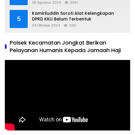
Kondusif
28 Agustus 2024
3361
Kamiriluddin Soroti Alat Kelengkapan
5
DPRD KKU Belum Terbentuk
24 Oktober 2024
3251
Polsek Kecamatan Jongkat Berikan
Pelayanan Humanis Kepada Jamaah Haji