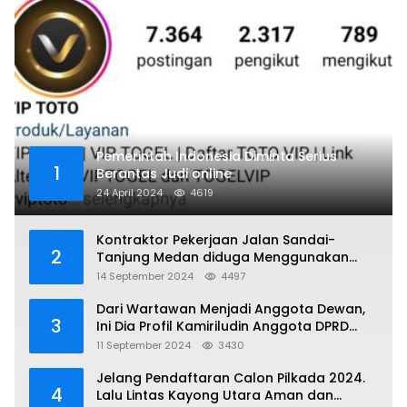
Pemerintah Indonesia Diminta Serius
1
Berantas Judi online
24 April 2024
4619
Kontraktor Pekerjaan Jalan Sandai-
2
Tanjung Medan diduga Menggunakan
Matrial Tanah tak Berizin Resmi
14 September 2024
4497
Dari Wartawan Menjadi Anggota Dewan,
3
Ini Dia Profil Kamiriludin Anggota DPRD
Dapil 1 KKU
11 September 2024
3430
Jelang Pendaftaran Calon Pilkada 2024.
4
Lalu Lintas Kayong Utara Aman dan