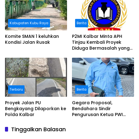
Kabupaten Kubu Raya
Berita
Komite SMAN 1 keluhkan
P2MI Kalbar Minta APH
Kondisi Jalan Rusak
Tinjau Kembali Proyek
Diduga Bermasalah yang
Diawasi BWSK 1 Pontianak
Terbaru
Berita
Proyek Jalan PU
Gegara Proposal,
Bengkayang Dilaporkan ke
Bendahara Sindir
Polda Kalbar
Pengurusan Ketua PWI
Kalbar
Tinggalkan Balasan