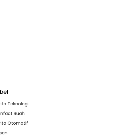
bel
rita Teknologi
nfaat Buah
rita Otomotif
ssan