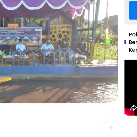
Po
Be
Ke