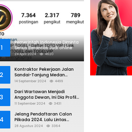
Pemerintah Indonesia Diminta
1
Serius Berantas Judi online
24 April 2024
4620
Kontraktor Pekerjaan Jalan
2
Sandai-Tanjung Medan
diduga Menggunakan Matrial
14 September 2024
4499
Tanah tak Berizin Resmi
Dari Wartawan Menjadi
3
Anggota Dewan, Ini Dia Profil
Kamiriludin Anggota DPRD
11 September 2024
3431
Dapil 1 KKU
Jelang Pendaftaran Calon
4
Pilkada 2024. Lalu Lintas
Kayong Utara Aman dan
28 Agustus 2024
3364
Kondusif