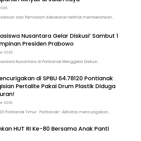
 2026
epolisian dan Pemadam Kebakaran terlihat membersihkan…
hasiswa Nusantara Gelar Diskusi’ Sambut 1
impinan Presiden Prabowo
er 2025
ahasiswa Nusantara di Pontianak Menggelar Diskusi…
Mencurigakan di SPBU 64.78120 Pontianak
isian Pertalite Pakai Drum Plastik Diduga
uran!
er 2025
120 Pontianak Timur Pontianak– Aktivitas mencurigakan…
hkan HUT RI Ke-80 Bersama Anak Panti