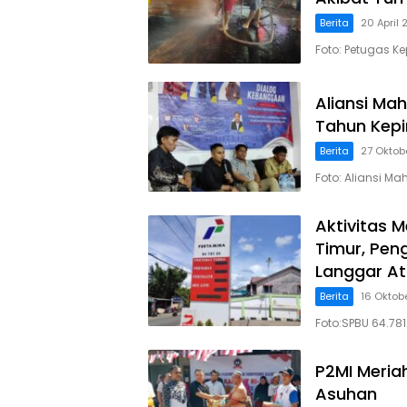
Berita
20 April
Foto: Petugas K
Aliansi Ma
Tahun Kep
Berita
27 Oktob
Foto: Aliansi M
Aktivitas 
Timur, Peng
Langgar At
Berita
16 Oktob
Foto:SPBU 64.78
P2MI Meria
Asuhan