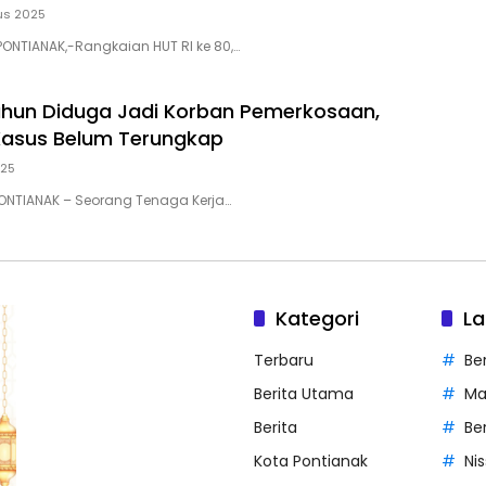
us 2025
PONTIANAK,-Rangkaian HUT RI ke 80,…
hun Diduga Jadi Korban Pemerkosaan,
Kasus Belum Terungkap
025
 PONTIANAK – Seorang Tenaga Kerja…
Kategori
La
Terbaru
Be
Berita Utama
Ma
Berita
Be
Kota Pontianak
Ni