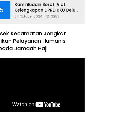
Kamiriluddin Soroti Alat
5
Kelengkapan DPRD KKU Belum
Terbentuk
24 Oktober 2024
3253
lsek Kecamatan Jongkat
rikan Pelayanan Humanis
pada Jamaah Haji