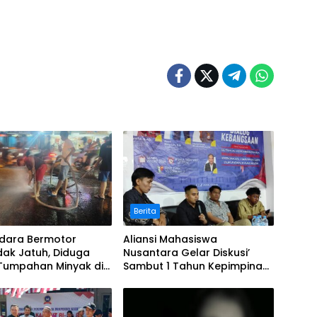
Berita
dara Bermotor
Aliansi Mahasiswa
ak Jatuh, Diduga
Nusantara Gelar Diskusi’
 Tumpahan Minyak di
Sambut 1 Tahun Kepimpinan
Raya
Presiden Prabowo