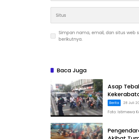
Simpan nama, email, dan situs web 
berikutnya.
Baca Juga
Asap Tebal
Kekerabata
Berita
28 Juli 
Foto: Istimewa 
Pengendar
Akibat Tum