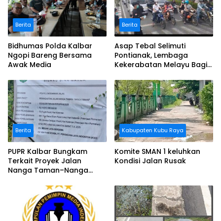
Berita
Berita
Bidhumas Polda Kalbar
Asap Tebal Selimuti
Ngopi Bareng Bersama
Pontianak, Lembaga
Awak Media
Kekerabatan Melayu Bagi
Masker
Berita
Kabupaten Kubu Raya
PUPR Kalbar Bungkam
Komite SMAN 1 keluhkan
Terkait Proyek Jalan
Kondisi Jalan Rusak
Nanga Taman–Nanga
Mahap yang Terindikasi
Bermasalah