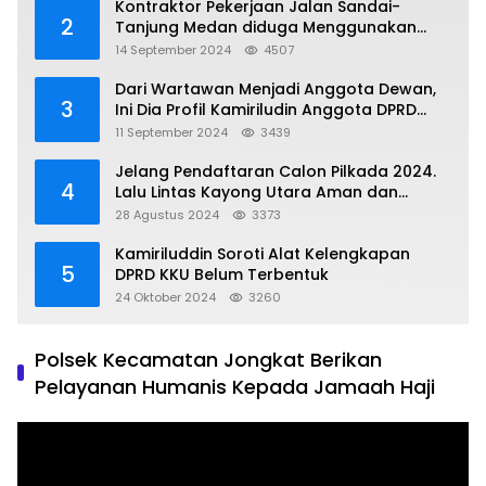
Kontraktor Pekerjaan Jalan Sandai-
2
Tanjung Medan diduga Menggunakan
Matrial Tanah tak Berizin Resmi
14 September 2024
4507
Dari Wartawan Menjadi Anggota Dewan,
3
Ini Dia Profil Kamiriludin Anggota DPRD
Dapil 1 KKU
11 September 2024
3439
Jelang Pendaftaran Calon Pilkada 2024.
4
Lalu Lintas Kayong Utara Aman dan
Kondusif
28 Agustus 2024
3373
Kamiriluddin Soroti Alat Kelengkapan
5
DPRD KKU Belum Terbentuk
24 Oktober 2024
3260
Polsek Kecamatan Jongkat Berikan
Pelayanan Humanis Kepada Jamaah Haji