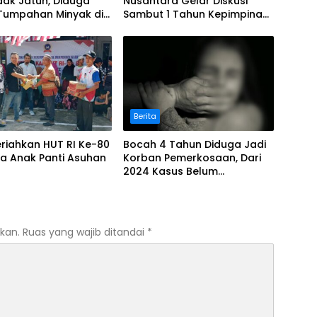
ak Jatuh, Diduga
Nusantara Gelar Diskusi’
 Tumpahan Minyak di
Sambut 1 Tahun Kepimpinan
Raya
Presiden Prabowo
Berita
riahkan HUT RI Ke-80
Bocah 4 Tahun Diduga Jadi
a Anak Panti Asuhan
Korban Pemerkosaan, Dari
2024 Kasus Belum
Terungkap
kan.
Ruas yang wajib ditandai
*