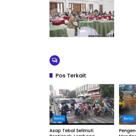
Pos Terkait
Berita
Berita
Asap Tebal Selimuti
Pengen