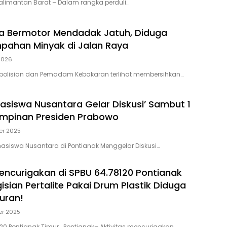
Kalimantan Barat – Dalam rangka perduli…
a Bermotor Mendadak Jatuh, Diduga
pahan Minyak di Jalan Raya
 2026
epolisian dan Pemadam Kebakaran terlihat membersihkan…
hasiswa Nusantara Gelar Diskusi’ Sambut 1
impinan Presiden Prabowo
er 2025
ahasiswa Nusantara di Pontianak Menggelar Diskusi…
Mencurigakan di SPBU 64.78120 Pontianak
isian Pertalite Pakai Drum Plastik Diduga
uran!
er 2025
120 Pontianak Timur Pontianak– Aktivitas mencurigakan…