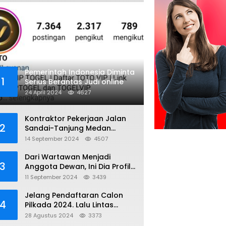
Pemerintah Indonesia Diminta
1
Serius Berantas Judi online
24 April 2024
4627
Kontraktor Pekerjaan Jalan
2
Sandai-Tanjung Medan
diduga Menggunakan Matrial
14 September 2024
4507
Tanah tak Berizin Resmi
Dari Wartawan Menjadi
3
Anggota Dewan, Ini Dia Profil
Kamiriludin Anggota DPRD
11 September 2024
3439
Dapil 1 KKU
Jelang Pendaftaran Calon
4
Pilkada 2024. Lalu Lintas
Kayong Utara Aman dan
28 Agustus 2024
3373
Kondusif