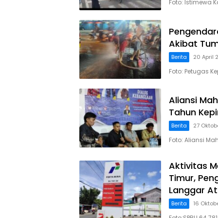
Foto: Istimewa 
Pengendar
Akibat Tum
Berita
20 April
Foto: Petugas K
Aliansi Ma
Tahun Kep
Berita
27 Oktob
Foto: Aliansi M
Aktivitas 
Timur, Peng
Langgar At
Berita
16 Oktob
Foto:SPBU 64.78