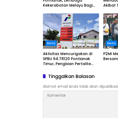
Pontianak, Lembaga
Mendad
Kekerabatan Melayu Bagi
Akibat
Masker
Jalan 
Berita
Berita
Aktivitas Mencurigakan di
P2MI Me
SPBU 64.78120 Pontianak
Bersam
Timur, Pengisian Pertalite
Pakai Drum Plastik Diduga
Langgar Aturan!
Tinggalkan Balasan
Alamat email Anda tidak akan dipublikasi