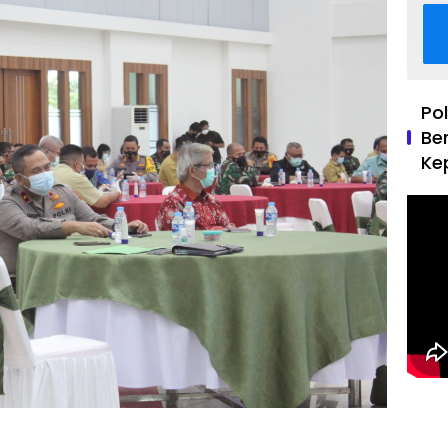
Po
Be
Ke