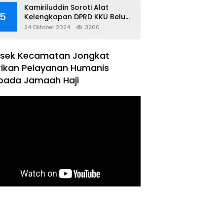
Kamiriluddin Soroti Alat
5
Kelengkapan DPRD KKU Belum
Terbentuk
24 Oktober 2024
3260
lsek Kecamatan Jongkat
rikan Pelayanan Humanis
pada Jamaah Haji