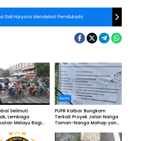
ma Didi Haryono Mendekati Pemilukada
Berita
bal Selimuti
PUPR Kalbar Bungkam
nak, Lembaga
Terkait Proyek Jalan Nanga
batan Melayu Bagi
Taman–Nanga Mahap yang
Terindikasi Bermasalah