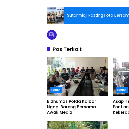
Sutarmidji Posting Foto Bersa
Pos Terkait
Berita
Berita
Bidhumas Polda Kalbar
Asap Te
Ngopi Bareng Bersama
Pontia
Awak Media
Kekera
Masker