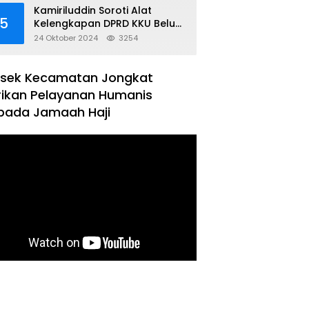
Kamiriluddin Soroti Alat
5
Kelengkapan DPRD KKU Belum
Terbentuk
24 Oktober 2024
3254
lsek Kecamatan Jongkat
rikan Pelayanan Humanis
pada Jamaah Haji