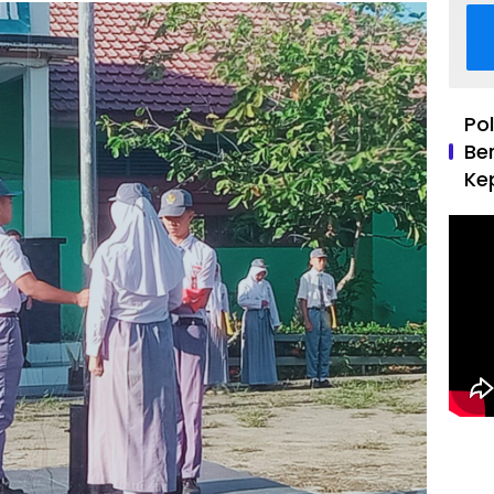
Po
Be
Ke