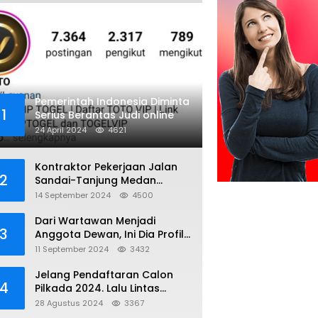
Pemerintah Indonesia Diminta
1
Serius Berantas Judi online
24 April 2024
4621
Kontraktor Pekerjaan Jalan
2
Sandai-Tanjung Medan
diduga Menggunakan Matrial
14 September 2024
4500
Tanah tak Berizin Resmi
Dari Wartawan Menjadi
3
Anggota Dewan, Ini Dia Profil
Kamiriludin Anggota DPRD
11 September 2024
3432
Dapil 1 KKU
Jelang Pendaftaran Calon
4
Pilkada 2024. Lalu Lintas
Kayong Utara Aman dan
28 Agustus 2024
3367
Kondusif