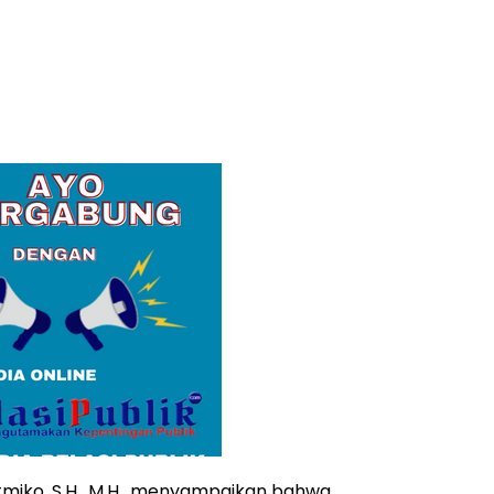
tmiko, S.H., M.H., menyampaikan bahwa