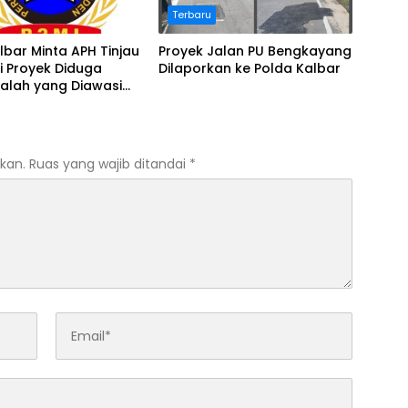
Terbaru
lbar Minta APH Tinjau
Proyek Jalan PU Bengkayang
i Proyek Diduga
Dilaporkan ke Polda Kalbar
alah yang Diawasi
Pontianak
kan.
Ruas yang wajib ditandai
*