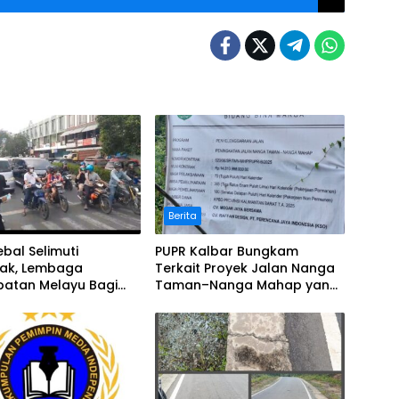
Berita
bal Selimuti
PUPR Kalbar Bungkam
nak, Lembaga
Terkait Proyek Jalan Nanga
batan Melayu Bagi
Taman–Nanga Mahap yang
Terindikasi Bermasalah