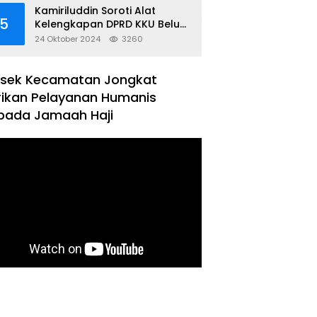
Kamiriluddin Soroti Alat
5
Kelengkapan DPRD KKU Belum
Terbentuk
24 Oktober 2024
3260
lsek Kecamatan Jongkat
rikan Pelayanan Humanis
pada Jamaah Haji