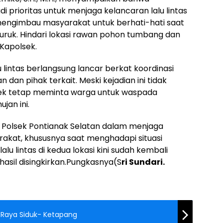
rioritas untuk menjaga kelancaran lalu lintas
engimbau masyarakat untuk berhati-hati saat
uruk. Hindari lokasi rawan pohon tumbang dan
 Kapolsek.
 lintas berlangsung lancar berkat koordinasi
 dan pihak terkait. Meski kejadian ini tidak
sek tetap meminta warga untuk waspada
jan ini.
 Polsek Pontianak Selatan dalam menjaga
at, khususnya saat menghadapi situasi
lu lintas di kedua lokasi kini sudah kembali
asil disingkirkan.Pungkasnya(S
ri Sundari.
Kecelakaan Mobil Truk di Jalan Raya Siduk- Ketapang