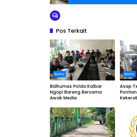
Pos Terkait
Berita
Berita
Bidhumas Polda Kalbar
Asap Te
Ngopi Bareng Bersama
Pontia
Awak Media
Kekera
Masker