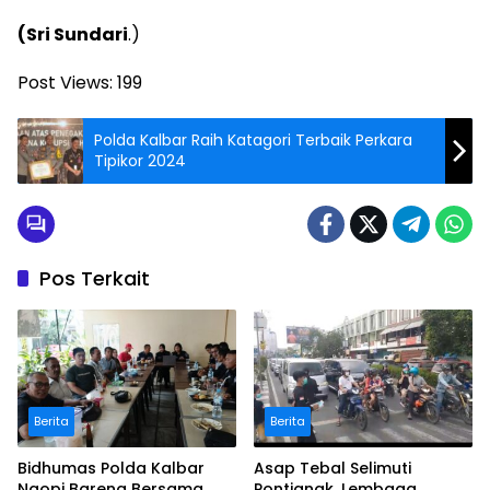
(Sri Sundari
.)
Post Views:
199
Polda Kalbar Raih Katagori Terbaik Perkara
Tipikor 2024
Pos Terkait
Berita
Berita
Bidhumas Polda Kalbar
Asap Tebal Selimuti
Ngopi Bareng Bersama
Pontianak, Lembaga