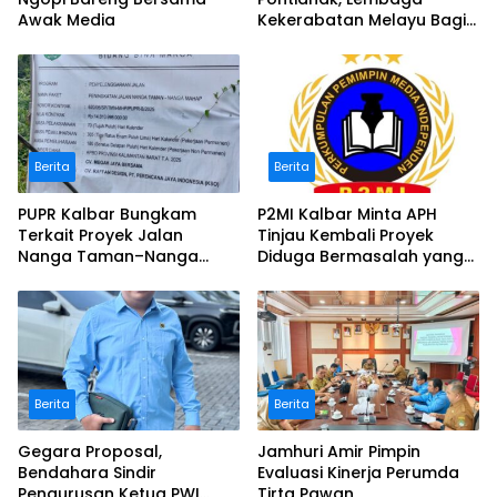
Awak Media
Kekerabatan Melayu Bagi
Masker
Berita
Berita
PUPR Kalbar Bungkam
P2MI Kalbar Minta APH
Terkait Proyek Jalan
Tinjau Kembali Proyek
Nanga Taman–Nanga
Diduga Bermasalah yang
Mahap yang Terindikasi
Diawasi BWSK 1 Pontianak
Bermasalah
Berita
Berita
Gegara Proposal,
Jamhuri Amir Pimpin
Bendahara Sindir
Evaluasi Kinerja Perumda
Pengurusan Ketua PWI
Tirta Pawan