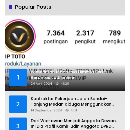
Popular Posts
Pemerintah Indonesia Diminta Serius
1
Berantas Judi online
24 April 2024
4628
Kontraktor Pekerjaan Jalan Sandai-
2
Tanjung Medan diduga Menggunakan
Matrial Tanah tak Berizin Resmi
14 September 2024
4511
Dari Wartawan Menjadi Anggota Dewan,
3
Ini Dia Profil Kamiriludin Anggota DPRD