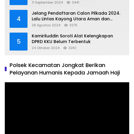
Dapil 1 KKU
11 September 2024
3441
Jelang Pendaftaran Calon Pilkada 2024.
4
Lalu Lintas Kayong Utara Aman dan
Kondusif
28 Agustus 2024
3375
Kamiriluddin Soroti Alat Kelengkapan
5
DPRD KKU Belum Terbentuk
24 Oktober 2024
3261
Polsek Kecamatan Jongkat Berikan
Pelayanan Humanis Kepada Jamaah Haji