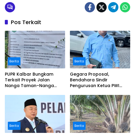
Pos Terkait
Berita
Berita
PUPR Kalbar Bungkam
Gegara Proposal,
Terkait Proyek Jalan
Bendahara Sindir
Nanga Taman–Nanga
Pengurusan Ketua PWI
Mahap yang Terindikasi
Kalbar
Bermasalah
Berita
Berita