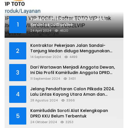
Pemerintah Indonesia Diminta Serius
1
Berantas Judi online
24 April 2024
4620
Kontraktor Pekerjaan Jalan Sandai-
2
Tanjung Medan diduga Menggunakan
Matrial Tanah tak Berizin Resmi
14 September 2024
4499
Dari Wartawan Menjadi Anggota Dewan,
3
Ini Dia Profil Kamiriludin Anggota DPRD
Dapil 1 KKU
11 September 2024
3431
Jelang Pendaftaran Calon Pilkada 2024.
4
Lalu Lintas Kayong Utara Aman dan
Kondusif
28 Agustus 2024
3366
Kamiriluddin Soroti Alat Kelengkapan
5
DPRD KKU Belum Terbentuk
24 Oktober 2024
3253