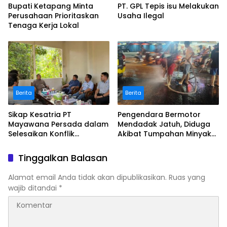
Bupati Ketapang Minta
PT. GPL Tepis isu Melakukan
Perusahaan Prioritaskan
Usaha Ilegal
Tenaga Kerja Lokal
Berita
Berita
Sikap Kesatria PT
Pengendara Bermotor
Mayawana Persada dalam
Mendadak Jatuh, Diduga
Selesaikan Konflik
Akibat Tumpahan Minyak
Diapresiasi Bupati
di Jalan Raya
Ketapang ‎
Tinggalkan Balasan
Alamat email Anda tidak akan dipublikasikan.
Ruas yang
wajib ditandai
*