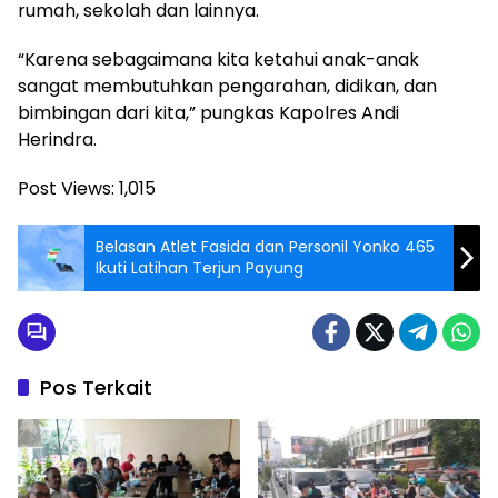
rumah, sekolah dan lainnya.
“Karena sebagaimana kita ketahui anak-anak
sangat membutuhkan pengarahan, didikan, dan
bimbingan dari kita,” pungkas Kapolres Andi
Herindra.
Post Views:
1,015
Belasan Atlet Fasida dan Personil Yonko 465
Ikuti Latihan Terjun Payung
Pos Terkait