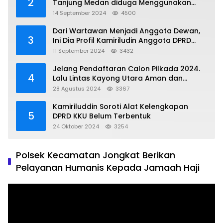
2
Tanjung Medan diduga Menggunakan
Matrial Tanah tak Berizin Resmi
14 September 2024
4500
Dari Wartawan Menjadi Anggota Dewan,
3
Ini Dia Profil Kamiriludin Anggota DPRD
Dapil 1 KKU
11 September 2024
3432
Jelang Pendaftaran Calon Pilkada 2024.
4
Lalu Lintas Kayong Utara Aman dan
Kondusif
28 Agustus 2024
3367
Kamiriluddin Soroti Alat Kelengkapan
5
DPRD KKU Belum Terbentuk
24 Oktober 2024
3254
Polsek Kecamatan Jongkat Berikan
Pelayanan Humanis Kepada Jamaah Haji