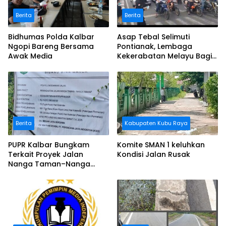
Berita
Berita
Bidhumas Polda Kalbar
Asap Tebal Selimuti
Ngopi Bareng Bersama
Pontianak, Lembaga
Awak Media
Kekerabatan Melayu Bagi
Masker
Berita
Kabupaten Kubu Raya
PUPR Kalbar Bungkam
Komite SMAN 1 keluhkan
Terkait Proyek Jalan
Kondisi Jalan Rusak
Nanga Taman–Nanga
Mahap yang Terindikasi
Bermasalah