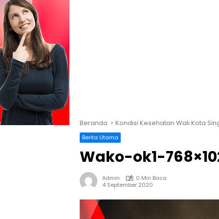
Beranda
Kondisi Kesehatan Wali Kota S
Berita Utama
Wako-ok1-768×10
Admin
0 Min Baca
4 September 2020