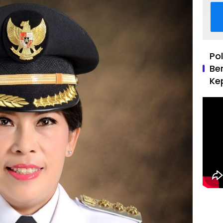
Po
Be
Ke