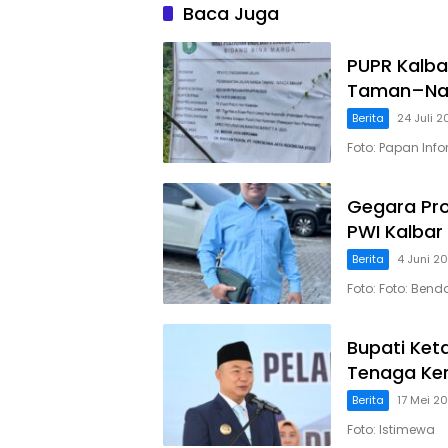
Baca Juga
PUPR Kalba
Taman–Nan
Berita
24 Juli 
Foto: Papan Info
Gegara Pro
PWI Kalbar
Berita
4 Juni 2
Foto: Foto: Ben
Bupati Ket
Tenaga Ker
Berita
17 Mei 2
Foto: Istimewa