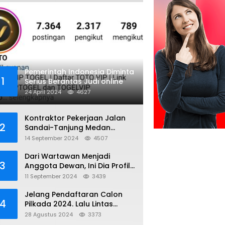
Pemerintah Indonesia Diminta
1
Serius Berantas Judi online
24 April 2024
4627
Kontraktor Pekerjaan Jalan
2
Sandai-Tanjung Medan
diduga Menggunakan Matrial
14 September 2024
4507
Tanah tak Berizin Resmi
Dari Wartawan Menjadi
3
Anggota Dewan, Ini Dia Profil
Kamiriludin Anggota DPRD
11 September 2024
3439
Dapil 1 KKU
Jelang Pendaftaran Calon
4
Pilkada 2024. Lalu Lintas
Kayong Utara Aman dan
28 Agustus 2024
3373
Kondusif