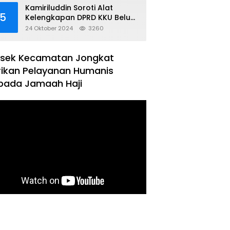
Kamiriluddin Soroti Alat
5
Kelengkapan DPRD KKU Belum
Terbentuk
24 Oktober 2024
3260
lsek Kecamatan Jongkat
rikan Pelayanan Humanis
pada Jamaah Haji