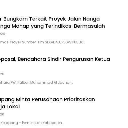
r Bungkam Terkait Proyek Jalan Nanga
ga Mahap yang Terindikasi Bermasalah
2026
rmasi Proyek Sumber: Tim SEKADAU, RELASIPUBLIK…
posal, Bendahara Sindir Pengurusan Ketua
026
dahara PWI Kalbar, Muhammad Al Jauhari…
apang Minta Perusahaan Prioritaskan
ja Lokal
026
 Ketapang – Pemerintah Kabupaten…