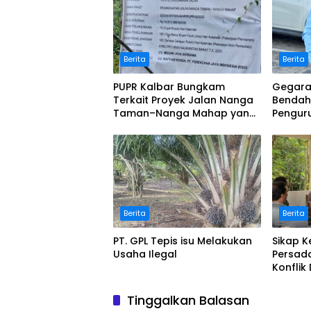
Berita
Berita
PUPR Kalbar Bungkam
Gegara
Terkait Proyek Jalan Nanga
Bendaha
Taman–Nanga Mahap yang
Pengur
Terindikasi Bermasalah
Kalbar
Berita
Berita
PT. GPL Tepis isu Melakukan
Sikap 
Usaha Ilegal
Persad
Konflik
Ketapan
Tinggalkan Balasan