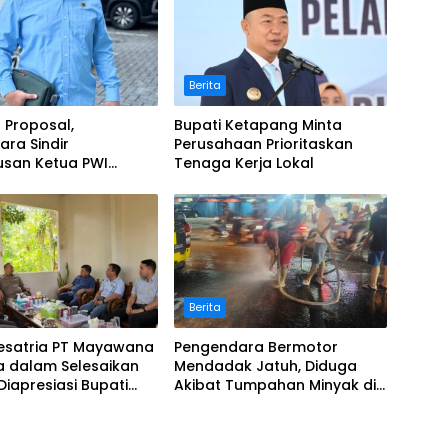
Berita
 Proposal,
Bupati Ketapang Minta
ra Sindir
Perusahaan Prioritaskan
usan Ketua PWI
Tenaga Kerja Lokal
Berita
Kesatria PT Mayawana
Pengendara Bermotor
a dalam Selesaikan
Mendadak Jatuh, Diduga
 Diapresiasi Bupati
Akibat Tumpahan Minyak di
g ‎
Jalan Raya