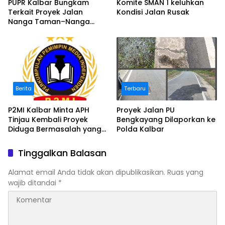
PUPR Kalbar Bungkam
Komite SMAN 1 keluhkan
Terkait Proyek Jalan
Kondisi Jalan Rusak
Nanga Taman–Nanga
Mahap yang Terindikasi
Bermasalah
Berita
Terbaru
P2MI Kalbar Minta APH
Proyek Jalan PU
Tinjau Kembali Proyek
Bengkayang Dilaporkan ke
Diduga Bermasalah yang
Polda Kalbar
Diawasi BWSK 1 Pontianak
Tinggalkan Balasan
Alamat email Anda tidak akan dipublikasikan.
Ruas yang
wajib ditandai
*