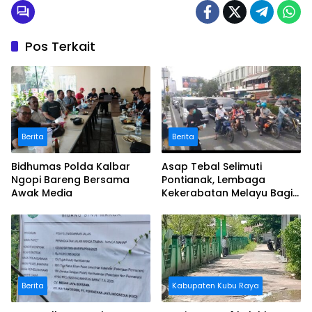
Pos Terkait
Berita
Berita
Bidhumas Polda Kalbar
Asap Tebal Selimuti
Ngopi Bareng Bersama
Pontianak, Lembaga
Awak Media
Kekerabatan Melayu Bagi
Masker
Berita
Kabupaten Kubu Raya