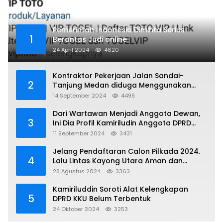
Pemerintah Indonesia Diminta Serius
1
Berantas Judi online
24 April 2024
4620
Kontraktor Pekerjaan Jalan Sandai-
2
Tanjung Medan diduga Menggunakan
Matrial Tanah tak Berizin Resmi
14 September 2024
4499
Dari Wartawan Menjadi Anggota Dewan,
3
Ini Dia Profil Kamiriludin Anggota DPRD
Dapil 1 KKU
11 September 2024
3431
Jelang Pendaftaran Calon Pilkada 2024.
4
Lalu Lintas Kayong Utara Aman dan
Kondusif
28 Agustus 2024
3363
Kamiriluddin Soroti Alat Kelengkapan
5
DPRD KKU Belum Terbentuk
24 Oktober 2024
3253