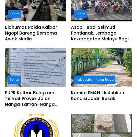
Berita
Berita
Bidhumas Polda Kalbar
Asap Tebal Selimuti
Ngopi Bareng Bersama
Pontianak, Lembaga
Awak Media
Kekerabatan Melayu Bagi
Masker
Berita
Kabupaten Kubu Raya
PUPR Kalbar Bungkam
Komite SMAN 1 keluhkan
Terkait Proyek Jalan
Kondisi Jalan Rusak
Nanga Taman–Nanga
Mahap yang Terindikasi
Bermasalah