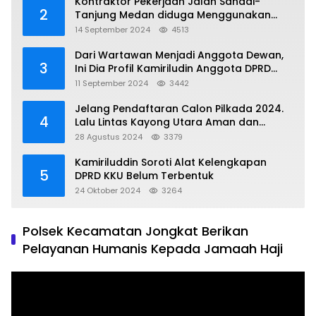
Kontraktor Pekerjaan Jalan Sandai-
2
Tanjung Medan diduga Menggunakan
Matrial Tanah tak Berizin Resmi
14 September 2024
4513
Dari Wartawan Menjadi Anggota Dewan,
3
Ini Dia Profil Kamiriludin Anggota DPRD
Dapil 1 KKU
11 September 2024
3442
Jelang Pendaftaran Calon Pilkada 2024.
4
Lalu Lintas Kayong Utara Aman dan
Kondusif
28 Agustus 2024
3379
Kamiriluddin Soroti Alat Kelengkapan
5
DPRD KKU Belum Terbentuk
24 Oktober 2024
3264
Polsek Kecamatan Jongkat Berikan
Pelayanan Humanis Kepada Jamaah Haji