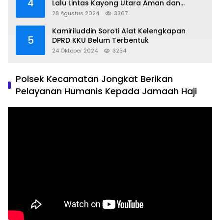
4
Lalu Lintas Kayong Utara Aman dan
Kondusif
28 Agustus 2024
3367
Kamiriluddin Soroti Alat Kelengkapan
5
DPRD KKU Belum Terbentuk
24 Oktober 2024
3254
Polsek Kecamatan Jongkat Berikan
Pelayanan Humanis Kepada Jamaah Haji