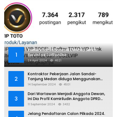
Pemerintah Indonesia Diminta Serius
1
Berantas Judi online
24 April 2024
4621
Kontraktor Pekerjaan Jalan Sandai-
2
Tanjung Medan diduga Menggunakan
Matrial Tanah tak Berizin Resmi
14 September 2024
4501
Dari Wartawan Menjadi Anggota Dewan,
3
Ini Dia Profil Kamiriludin Anggota DPRD
Dapil 1 KKU
11 September 2024
3432
Jelang Pendaftaran Calon Pilkada 2024.