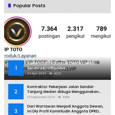
Popular Posts
Pemerintah Indonesia Diminta Serius
1
Berantas Judi online
24 April 2024
4620
Kontraktor Pekerjaan Jalan Sandai-
2
Tanjung Medan diduga Menggunakan
Matrial Tanah tak Berizin Resmi
14 September 2024
4499
Dari Wartawan Menjadi Anggota Dewan,
3
Ini Dia Profil Kamiriludin Anggota DPRD