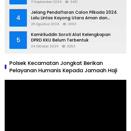
Dapil 1 KKU
11 September 2024
3431
Jelang Pendaftaran Calon Pilkada 2024.
4
Lalu Lintas Kayong Utara Aman dan
Kondusif
28 Agustus 2024
3363
Kamiriluddin Soroti Alat Kelengkapan
5
DPRD KKU Belum Terbentuk
24 Oktober 2024
3253
Polsek Kecamatan Jongkat Berikan
Pelayanan Humanis Kepada Jamaah Haji