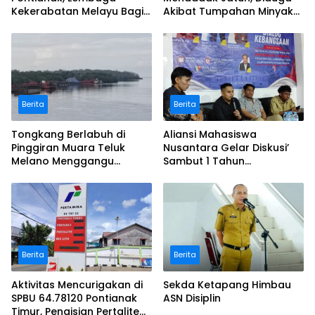
Kekerabatan Melayu Bagi
Akibat Tumpahan Minyak
Masker
di Jalan Raya
Berita
Berita
Tongkang Berlabuh di
Aliansi Mahasiswa
Pinggiran Muara Teluk
Nusantara Gelar Diskusi’
Melano Menggangu
Sambut 1 Tahun
aktivitas Nelayan lokal
Kepimpinan Presiden
Prabowo
Berita
Berita
Aktivitas Mencurigakan di
Sekda Ketapang Himbau
SPBU 64.78120 Pontianak
ASN Disiplin
Timur, Pengisian Pertalite