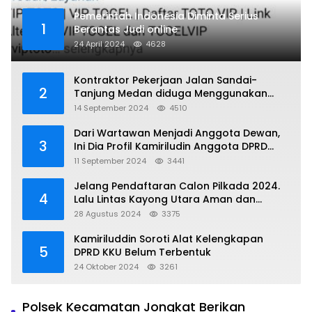
Pemerintah Indonesia Diminta Serius
1
Berantas Judi online
24 April 2024
4628
Kontraktor Pekerjaan Jalan Sandai-
2
Tanjung Medan diduga Menggunakan
Matrial Tanah tak Berizin Resmi
14 September 2024
4510
Dari Wartawan Menjadi Anggota Dewan,
3
Ini Dia Profil Kamiriludin Anggota DPRD
Dapil 1 KKU
11 September 2024
3441
Jelang Pendaftaran Calon Pilkada 2024.
4
Lalu Lintas Kayong Utara Aman dan
Kondusif
28 Agustus 2024
3375
Kamiriluddin Soroti Alat Kelengkapan
5
DPRD KKU Belum Terbentuk
24 Oktober 2024
3261
Polsek Kecamatan Jongkat Berikan