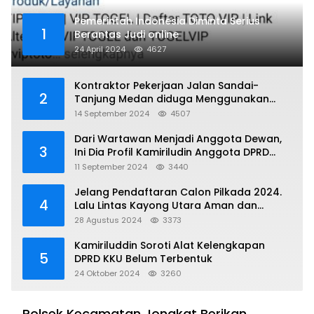
Pemerintah Indonesia Diminta Serius
1
Berantas Judi online
24 April 2024
4627
Kontraktor Pekerjaan Jalan Sandai-
2
Tanjung Medan diduga Menggunakan
Matrial Tanah tak Berizin Resmi
14 September 2024
4507
Dari Wartawan Menjadi Anggota Dewan,
3
Ini Dia Profil Kamiriludin Anggota DPRD
Dapil 1 KKU
11 September 2024
3440
Jelang Pendaftaran Calon Pilkada 2024.
4
Lalu Lintas Kayong Utara Aman dan
Kondusif
28 Agustus 2024
3373
Kamiriluddin Soroti Alat Kelengkapan
5
DPRD KKU Belum Terbentuk
24 Oktober 2024
3260
Polsek Kecamatan Jongkat Berikan