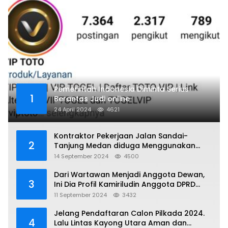
Pemerintah Indonesia Diminta Serius
1
Berantas Judi online
24 April 2024
4621
Kontraktor Pekerjaan Jalan Sandai-
2
Tanjung Medan diduga Menggunakan
Matrial Tanah tak Berizin Resmi
14 September 2024
4500
Dari Wartawan Menjadi Anggota Dewan,
3
Ini Dia Profil Kamiriludin Anggota DPRD
Dapil 1 KKU
11 September 2024
3432
Jelang Pendaftaran Calon Pilkada 2024.
4
Lalu Lintas Kayong Utara Aman dan