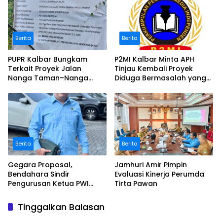
Berita
Berita
PUPR Kalbar Bungkam
P2MI Kalbar Minta APH
Terkait Proyek Jalan
Tinjau Kembali Proyek
Nanga Taman–Nanga
Diduga Bermasalah yang
Mahap yang Terindikasi
Diawasi BWSK 1 Pontianak
Bermasalah
Berita
Berita
Gegara Proposal,
Jamhuri Amir Pimpin
Bendahara Sindir
Evaluasi Kinerja Perumda
Pengurusan Ketua PWI
Tirta Pawan
Kalbar
Tinggalkan Balasan