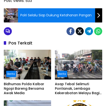
Post Views:
533
Polri Selalu Siap Dukung Ketahanan Pangan
Pos Terkait
Berita
Berita
Bidhumas Polda Kalbar
Asap Tebal Selimuti
Ngopi Bareng Bersama
Pontianak, Lembaga
Awak Media
Kekerabatan Melayu Bagi
Masker