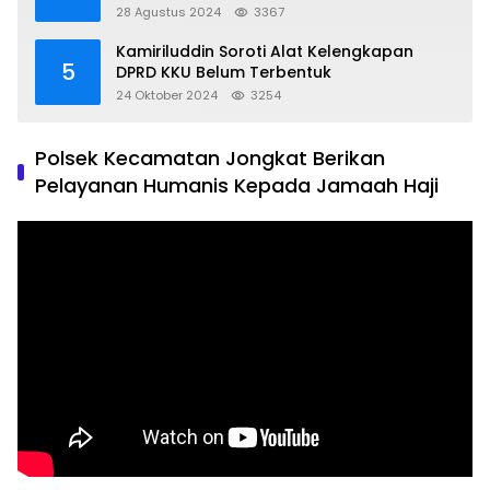
Kondusif
28 Agustus 2024
3367
Kamiriluddin Soroti Alat Kelengkapan
5
DPRD KKU Belum Terbentuk
24 Oktober 2024
3254
Polsek Kecamatan Jongkat Berikan
Pelayanan Humanis Kepada Jamaah Haji