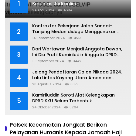
1
Berantas Judi online
24 April 2024
4634
Kontraktor Pekerjaan Jalan Sandai-
2
Tanjung Medan diduga Menggunakan
Matrial Tanah tak Berizin Resmi
14 September 2024
4513
Dari Wartawan Menjadi Anggota Dewan,
3
Ini Dia Profil Kamiriludin Anggota DPRD
Dapil 1 KKU
11 September 2024
3442
Jelang Pendaftaran Calon Pilkada 2024.
4
Lalu Lintas Kayong Utara Aman dan
Kondusif
28 Agustus 2024
3379
Kamiriluddin Soroti Alat Kelengkapan
5
DPRD KKU Belum Terbentuk
24 Oktober 2024
3264
Polsek Kecamatan Jongkat Berikan
Pelayanan Humanis Kepada Jamaah Haji