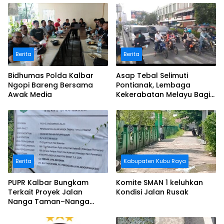
Berita
Berita
Bidhumas Polda Kalbar
Asap Tebal Selimuti
Ngopi Bareng Bersama
Pontianak, Lembaga
Awak Media
Kekerabatan Melayu Bagi
Masker
Berita
Kabupaten Kubu Raya
PUPR Kalbar Bungkam
Komite SMAN 1 keluhkan
Terkait Proyek Jalan
Kondisi Jalan Rusak
Nanga Taman–Nanga
Mahap yang Terindikasi
Bermasalah