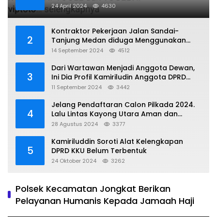
24 April 2024
4630
Kontraktor Pekerjaan Jalan Sandai-
2
Tanjung Medan diduga Menggunakan
Matrial Tanah tak Berizin Resmi
14 September 2024
4512
Dari Wartawan Menjadi Anggota Dewan,
3
Ini Dia Profil Kamiriludin Anggota DPRD
Dapil 1 KKU
11 September 2024
3442
Jelang Pendaftaran Calon Pilkada 2024.
4
Lalu Lintas Kayong Utara Aman dan
Kondusif
28 Agustus 2024
3377
Kamiriluddin Soroti Alat Kelengkapan
5
DPRD KKU Belum Terbentuk
24 Oktober 2024
3262
Polsek Kecamatan Jongkat Berikan
Pelayanan Humanis Kepada Jamaah Haji