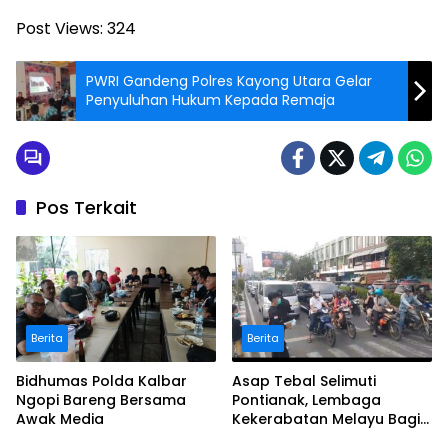
Post Views:
324
PWRI Gandeng Polres Kayong Utara Gelar
Penyuluhan Hukum Kepada Remaja
Pos Terkait
Berita
Berita
Bidhumas Polda Kalbar
Asap Tebal Selimuti
Ngopi Bareng Bersama
Pontianak, Lembaga
Awak Media
Kekerabatan Melayu Bagi
Masker