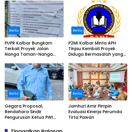
Berita
Berita
PUPR Kalbar Bungkam
P2MI Kalbar Minta APH
Terkait Proyek Jalan
Tinjau Kembali Proyek
Nanga Taman–Nanga
Diduga Bermasalah yang
Mahap yang Terindikasi
Diawasi BWSK 1 Pontianak
Bermasalah
Berita
Berita
Gegara Proposal,
Jamhuri Amir Pimpin
Bendahara Sindir
Evaluasi Kinerja Perumda
Pengurusan Ketua PWI
Tirta Pawan
Kalbar
Tinggalkan Balasan