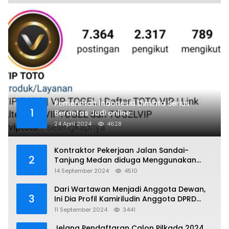
Pemerintah Indonesia Diminta Serius
1
Berantas Judi online
24 April 2024
4628
Kontraktor Pekerjaan Jalan Sandai-
2
Tanjung Medan diduga Menggunakan
Matrial Tanah tak Berizin Resmi
14 September 2024
4510
Dari Wartawan Menjadi Anggota Dewan,
3
Ini Dia Profil Kamiriludin Anggota DPRD
Dapil 1 KKU
11 September 2024
3441
Jelang Pendaftaran Calon Pilkada 2024.