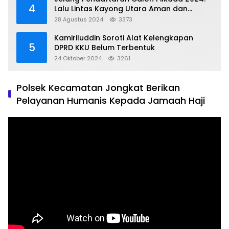
4
Lalu Lintas Kayong Utara Aman dan
Kondusif
28 Agustus 2024
3373
Kamiriluddin Soroti Alat Kelengkapan
5
DPRD KKU Belum Terbentuk
24 Oktober 2024
3261
Polsek Kecamatan Jongkat Berikan
Pelayanan Humanis Kepada Jamaah Haji