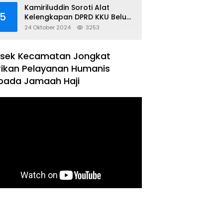
Kamiriluddin Soroti Alat
5
Kelengkapan DPRD KKU Belum
Terbentuk
24 Oktober 2024
3253
lsek Kecamatan Jongkat
rikan Pelayanan Humanis
pada Jamaah Haji