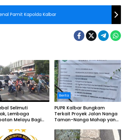
enal Pamit Kapolda Kalbar
Berita
bal Selimuti
PUPR Kalbar Bungkam
nak, Lembaga
Terkait Proyek Jalan Nanga
batan Melayu Bagi
Taman–Nanga Mahap yang
Terindikasi Bermasalah