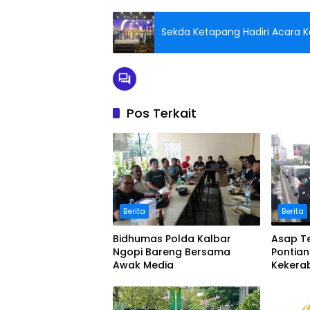
Sekda Ketapang Hadiri Acara K
Pos Terkait
Berita
Berita
Bidhumas Polda Kalbar
Asap Te
Ngopi Bareng Bersama
Pontia
Awak Media
Kekera
Masker