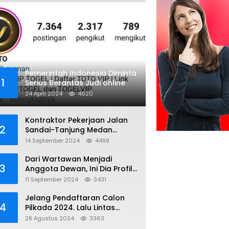
Pemerintah Indonesia Diminta
1
Serius Berantas Judi online
24 April 2024
4620
Kontraktor Pekerjaan Jalan
2
Sandai-Tanjung Medan
diduga Menggunakan Matrial
14 September 2024
4499
Tanah tak Berizin Resmi
Dari Wartawan Menjadi
3
Anggota Dewan, Ini Dia Profil
Kamiriludin Anggota DPRD
11 September 2024
3431
Dapil 1 KKU
Jelang Pendaftaran Calon
4
Pilkada 2024. Lalu Lintas
Kayong Utara Aman dan
28 Agustus 2024
3363
Kondusif