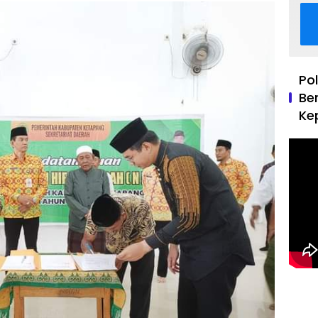
Po
Be
Ke