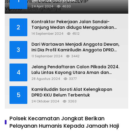
1
Berantas Judi online
24 April 2024
4630
Kontraktor Pekerjaan Jalan Sandai-
2
Tanjung Medan diduga Menggunakan
Matrial Tanah tak Berizin Resmi
14 September 2024
4512
Dari Wartawan Menjadi Anggota Dewan,
3
Ini Dia Profil Kamiriludin Anggota DPRD
Dapil 1 KKU
11 September 2024
3442
Jelang Pendaftaran Calon Pilkada 2024.
4
Lalu Lintas Kayong Utara Aman dan
Kondusif
28 Agustus 2024
3377
Kamiriluddin Soroti Alat Kelengkapan
5
DPRD KKU Belum Terbentuk
24 Oktober 2024
3263
Polsek Kecamatan Jongkat Berikan
Pelayanan Humanis Kepada Jamaah Haji