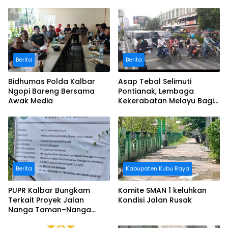
Berita
Berita
Bidhumas Polda Kalbar
Asap Tebal Selimuti
Ngopi Bareng Bersama
Pontianak, Lembaga
Awak Media
Kekerabatan Melayu Bagi
Masker
Berita
Kabupaten Kubu Raya
PUPR Kalbar Bungkam
Komite SMAN 1 keluhkan
Terkait Proyek Jalan
Kondisi Jalan Rusak
Nanga Taman–Nanga
Mahap yang Terindikasi