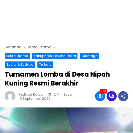
Beranda
Berita Utama
Berita Utama
Kabupaten Kayong Utara
Olahraga
Sosial & Budaya
Terbaru
Turnamen Lomba di Desa Nipah
Kuning Resmi Berakhir
446
Redaksi Kalbar
2 Min Baca
10 September 2022