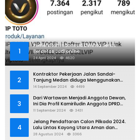
Pemerintah Indonesia Diminta Serius
1
Berantas Judi online
24 April 2024
4620
Kontraktor Pekerjaan Jalan Sandai-
2
Tanjung Medan diduga Menggunakan
Matrial Tanah tak Berizin Resmi
14 September 2024
4499
Dari Wartawan Menjadi Anggota Dewan,
3
Ini Dia Profil Kamiriludin Anggota DPRD
Dapil 1 KKU
11 September 2024
3431
Jelang Pendaftaran Calon Pilkada 2024.
4
Lalu Lintas Kayong Utara Aman dan
Kondusif
28 Agustus 2024
3366