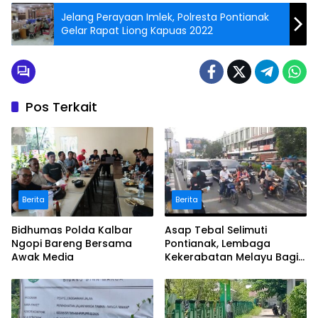
Jelang Perayaan Imlek, Polresta Pontianak
Gelar Rapat Liong Kapuas 2022
Pos Terkait
Berita
Berita
Bidhumas Polda Kalbar
Asap Tebal Selimuti
Ngopi Bareng Bersama
Pontianak, Lembaga
Awak Media
Kekerabatan Melayu Bagi
Masker