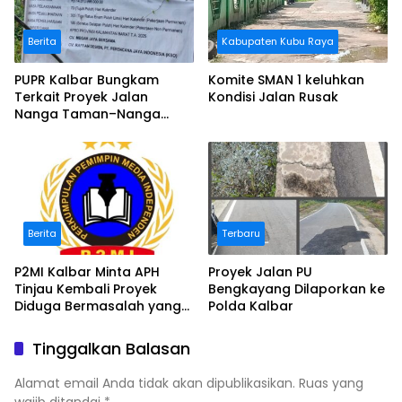
Berita
Kabupaten Kubu Raya
PUPR Kalbar Bungkam
Komite SMAN 1 keluhkan
Terkait Proyek Jalan
Kondisi Jalan Rusak
Nanga Taman–Nanga
Mahap yang Terindikasi
Bermasalah
Berita
Terbaru
P2MI Kalbar Minta APH
Proyek Jalan PU
Tinjau Kembali Proyek
Bengkayang Dilaporkan ke
Diduga Bermasalah yang
Polda Kalbar
Diawasi BWSK 1 Pontianak
Tinggalkan Balasan
Alamat email Anda tidak akan dipublikasikan.
Ruas yang