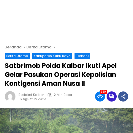
Beranda
Berita Utama
Berita Utama
Kabupaten Kubu Raya
Terbaru
Satbrimob Polda Kalbar Ikuti Apel
Gelar Pasukan Operasi Kepolisian
Kontigensi Aman Nusa II
660
Redaksi Kalbar
2 Min Baca
16 Agustus 2023