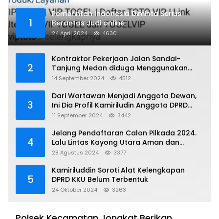
Pemerintah Indonesia Diminta Serius
1
Berantas Judi online
24 April 2024
4630
Kontraktor Pekerjaan Jalan Sandai-
2
Tanjung Medan diduga Menggunakan
Matrial Tanah tak Berizin Resmi
14 September 2024
4512
Dari Wartawan Menjadi Anggota Dewan,
3
Ini Dia Profil Kamiriludin Anggota DPRD
Dapil 1 KKU
11 September 2024
3442
Jelang Pendaftaran Calon Pilkada 2024.
4
Lalu Lintas Kayong Utara Aman dan
Kondusif
28 Agustus 2024
3377
Kamiriluddin Soroti Alat Kelengkapan
5
DPRD KKU Belum Terbentuk
24 Oktober 2024
3263
Polsek Kecamatan Jongkat Berikan