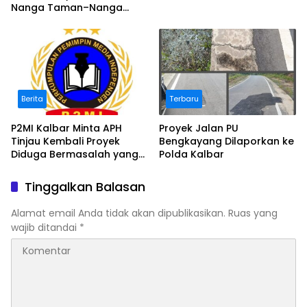
Nanga Taman–Nanga
Mahap yang Terindikasi
Bermasalah
Berita
Terbaru
P2MI Kalbar Minta APH
Proyek Jalan PU
Tinjau Kembali Proyek
Bengkayang Dilaporkan ke
Diduga Bermasalah yang
Polda Kalbar
Diawasi BWSK 1 Pontianak
Tinggalkan Balasan
Alamat email Anda tidak akan dipublikasikan.
Ruas yang
wajib ditandai
*