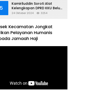
Kamiriluddin Soroti Alat
5
Kelengkapan DPRD KKU Belum
Terbentuk
24 Oktober 2024
3254
lsek Kecamatan Jongkat
rikan Pelayanan Humanis
pada Jamaah Haji