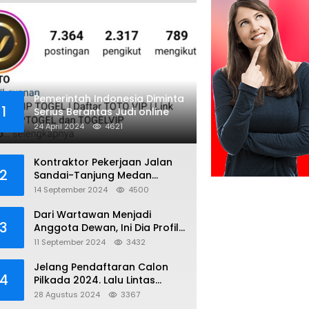
Pemerintah Indonesia Diminta
1
Serius Berantas Judi online
24 April 2024
4621
Kontraktor Pekerjaan Jalan
2
Sandai-Tanjung Medan
diduga Menggunakan Matrial
14 September 2024
4500
Tanah tak Berizin Resmi
Dari Wartawan Menjadi
3
Anggota Dewan, Ini Dia Profil
Kamiriludin Anggota DPRD
11 September 2024
3432
Dapil 1 KKU
Jelang Pendaftaran Calon
4
Pilkada 2024. Lalu Lintas
Kayong Utara Aman dan
28 Agustus 2024
3367
Kondusif