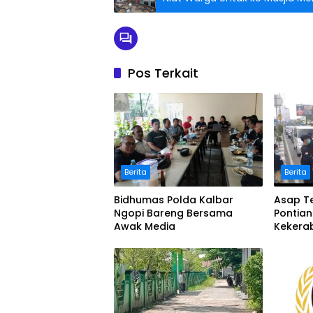
Pos Terkait
Berita
Berita
Bidhumas Polda Kalbar
Asap Te
Ngopi Bareng Bersama
Pontia
Awak Media
Kekera
Masker