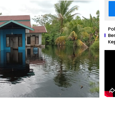
Po
Be
Ke