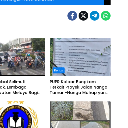
Berita
bal Selimuti
PUPR Kalbar Bungkam
nak, Lembaga
Terkait Proyek Jalan Nanga
batan Melayu Bagi
Taman–Nanga Mahap yang
Terindikasi Bermasalah