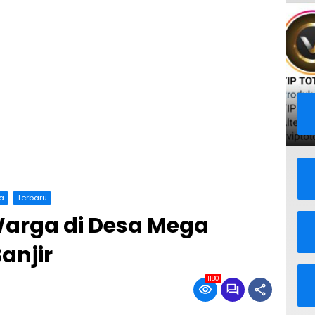
wa
Terbaru
arga di Desa Mega
anjir
1180