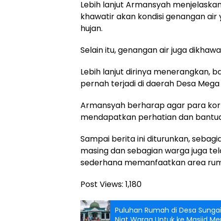
Lebih lanjut Armansyah menjelaskan
khawatir akan kondisi genangan air 
hujan.
Selain itu, genangan air juga dikh
Lebih lanjut dirinya menerangkan, ba
pernah terjadi di daerah Desa Mega
Armansyah berharap agar para korb
mendapatkan perhatian dan bantua
Sampai berita ini diturunkan, seba
masing dan sebagian warga juga te
sederhana memanfaatkan area rumah
Post Views:
1,180
Puluhan Rumah di Desa Sungai
Niat Warga Untuk ke Masjid Me