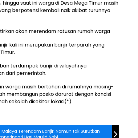
, hingga saat ini warga di Desa Mega Timur masih
yang berpotensi kembali naik akibat turunnya
awatirkan akan merendam ratusan rumah warga
njir kali ini merupakan banjir terparah yang
 Timur.
an terdampak banjir di wilayahnya
n dari pemerintah.
gian warga masih bertahan di rumahnya masing-
lah membangun posko darurat dengan kondisi
 sekolah disekitar lokasi(*)
 Malaya Terendam Banjir, Namun tak Surutkan
mperingati Hari Maulid Nabi