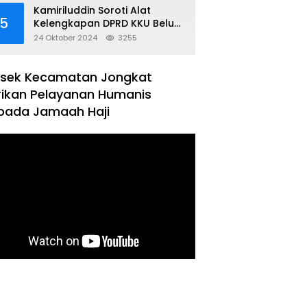
Kamiriluddin Soroti Alat
5
Kelengkapan DPRD KKU Belum
Terbentuk
24 Oktober 2024
3255
lsek Kecamatan Jongkat
rikan Pelayanan Humanis
pada Jamaah Haji