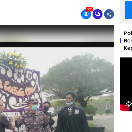
505
Po
Be
Ke