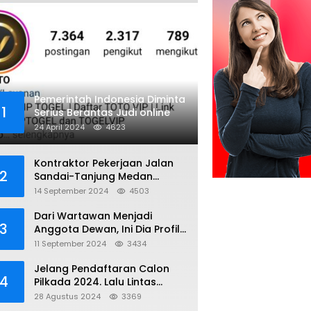
Pemerintah Indonesia Diminta
1
Serius Berantas Judi online
24 April 2024
4623
Kontraktor Pekerjaan Jalan
2
Sandai-Tanjung Medan
diduga Menggunakan Matrial
14 September 2024
4503
Tanah tak Berizin Resmi
Dari Wartawan Menjadi
3
Anggota Dewan, Ini Dia Profil
Kamiriludin Anggota DPRD
11 September 2024
3434
Dapil 1 KKU
Jelang Pendaftaran Calon
4
Pilkada 2024. Lalu Lintas
Kayong Utara Aman dan
28 Agustus 2024
3369
Kondusif