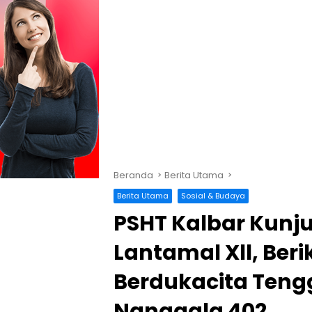
Beranda
Berita Utama
Berita Utama
Sosial & Budaya
PSHT Kalbar Kunju
Lantamal Xll, Be
Berdukacita Teng
Nanggala 402