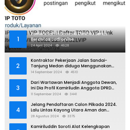
Pemerintah Indonesia Diminta Serius
1
Berantas Judi online
24 April 2024
4628
Kontraktor Pekerjaan Jalan Sandai-
2
Tanjung Medan diduga Menggunakan
Matrial Tanah tak Berizin Resmi
14 September 2024
4510
Dari Wartawan Menjadi Anggota Dewan,
3
Ini Dia Profil Kamiriludin Anggota DPRD
Dapil 1 KKU
11 September 2024
3441
Jelang Pendaftaran Calon Pilkada 2024.
4
Lalu Lintas Kayong Utara Aman dan
Kondusif
28 Agustus 2024
3375
Kamiriluddin Soroti Alat Kelengkapan