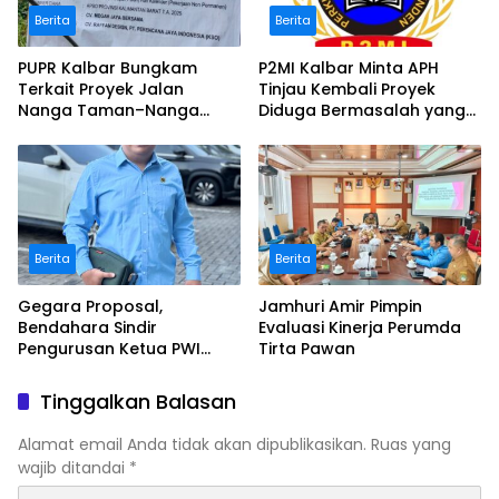
Berita
Berita
PUPR Kalbar Bungkam
P2MI Kalbar Minta APH
Terkait Proyek Jalan
Tinjau Kembali Proyek
Nanga Taman–Nanga
Diduga Bermasalah yang
Mahap yang Terindikasi
Diawasi BWSK 1 Pontianak
Bermasalah
Berita
Berita
Gegara Proposal,
Jamhuri Amir Pimpin
Bendahara Sindir
Evaluasi Kinerja Perumda
Pengurusan Ketua PWI
Tirta Pawan
Kalbar
Tinggalkan Balasan
Alamat email Anda tidak akan dipublikasikan.
Ruas yang
wajib ditandai
*