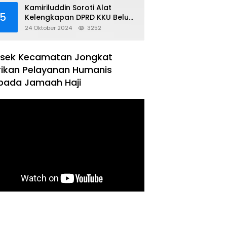
Kamiriluddin Soroti Alat
5
Kelengkapan DPRD KKU Belum
Terbentuk
24 Oktober 2024
3252
lsek Kecamatan Jongkat
rikan Pelayanan Humanis
pada Jamaah Haji