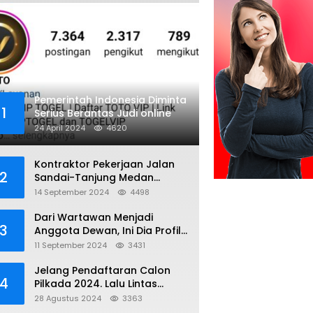
Pemerintah Indonesia Diminta
1
Serius Berantas Judi online
24 April 2024
4620
Kontraktor Pekerjaan Jalan
2
Sandai-Tanjung Medan
diduga Menggunakan Matrial
14 September 2024
4498
Tanah tak Berizin Resmi
Dari Wartawan Menjadi
3
Anggota Dewan, Ini Dia Profil
Kamiriludin Anggota DPRD
11 September 2024
3431
Dapil 1 KKU
Jelang Pendaftaran Calon
4
Pilkada 2024. Lalu Lintas
Kayong Utara Aman dan
28 Agustus 2024
3363
Kondusif