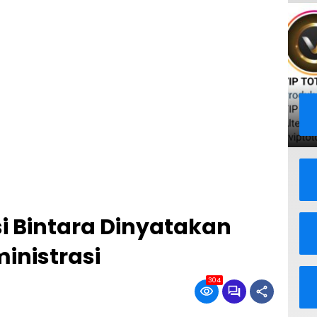
si Bintara Dinyatakan
inistrasi
304