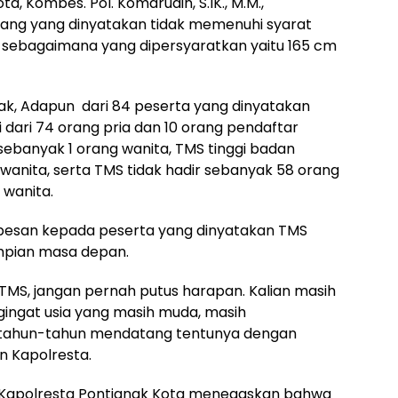
a, Kombes. Pol. Komarudin, S.IK., M.M.,
ang yang dinyatakan tidak memenuhi syarat
n sebagaimana yang dipersyaratkan yaitu 165 cm
ak, Adapun dari 84 peserta yang dinyatakan
 dari 74 orang pria dan 10 orang pendaftar
sebanyak 1 orang wanita, TMS tinggi badan
wanita, serta TMS tidak hadir sebanyak 58 orang
 wanita.
rpesan kepada peserta yang dinyatakan TMS
mpian masa depan.
TMS, jangan pernah putus harapan. Kalian masih
ingat usia yang masih muda, masih
 tahun-tahun mendatang tentunya dengan
n Kapolresta.
i, Kapolresta Pontianak Kota menegaskan bahwa