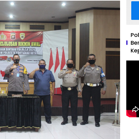
Po
Be
Ke