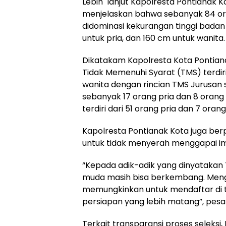
Lebih lanjut Kapolresta Pontianak Kot
menjelaskan bahwa sebanyak 84 or
didominasi kekurangan tinggi bada
untuk pria, dan 160 cm untuk wanita.
Dikatakam Kapolresta Kota Pontian
Tidak Memenuhi Syarat (TMS) terdiri
wanita dengan rincian TMS Jurusan 
sebanyak 17 orang pria dan 8 orang 
terdiri dari 51 orang pria dan 7 orang
Kapolresta Pontianak Kota juga be
untuk tidak menyerah menggapai i
“Kepada adik-adik yang dinyatakan 
muda masih bisa berkembang. Meng
memungkinkan untuk mendaftar di
persiapan yang lebih matang”, pesa
Terkait transparansi proses seleks