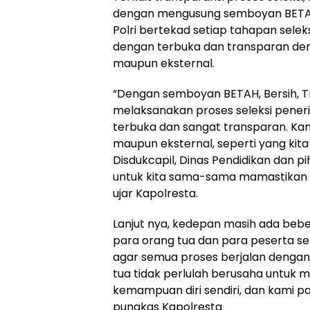
dengan mengusung semboyan BETAH 
Polri bertekad setiap tahapan sele
dengan terbuka dan transparan den
maupun eksternal.
“Dengan semboyan BETAH, Bersih, Tr
melaksanakan proses seleksi pener
terbuka dan sangat transparan. Kam
maupun eksternal, seperti yang kita
Disdukcapil, Dinas Pendidikan dan p
untuk kita sama-sama mamastikan b
ujar Kapolresta.
Lanjut nya, kedepan masih ada beb
para orang tua dan para peserta s
agar semua proses berjalan dengan p
tua tidak perlulah berusaha untuk 
kemampuan diri sendiri, dan kami p
pungkas Kapolresta