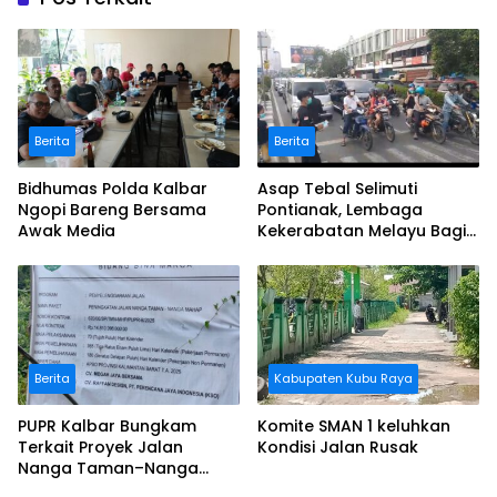
Berita
Berita
Bidhumas Polda Kalbar
Asap Tebal Selimuti
Ngopi Bareng Bersama
Pontianak, Lembaga
Awak Media
Kekerabatan Melayu Bagi
Masker
Berita
Kabupaten Kubu Raya
PUPR Kalbar Bungkam
Komite SMAN 1 keluhkan
Terkait Proyek Jalan
Kondisi Jalan Rusak
Nanga Taman–Nanga
Mahap yang Terindikasi