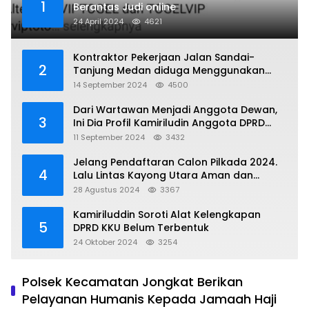
1
Berantas Judi online
24 April 2024
4621
Kontraktor Pekerjaan Jalan Sandai-
2
Tanjung Medan diduga Menggunakan
Matrial Tanah tak Berizin Resmi
14 September 2024
4500
Dari Wartawan Menjadi Anggota Dewan,
3
Ini Dia Profil Kamiriludin Anggota DPRD
Dapil 1 KKU
11 September 2024
3432
Jelang Pendaftaran Calon Pilkada 2024.
4
Lalu Lintas Kayong Utara Aman dan
Kondusif
28 Agustus 2024
3367
Kamiriluddin Soroti Alat Kelengkapan
5
DPRD KKU Belum Terbentuk
24 Oktober 2024
3254
Polsek Kecamatan Jongkat Berikan
Pelayanan Humanis Kepada Jamaah Haji