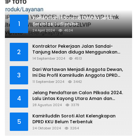
Pemerintah Indonesia Diminta Serius
1
Berantas Judi online
24 April 2024
4634
Kontraktor Pekerjaan Jalan Sandai-
2
Tanjung Medan diduga Menggunakan
Matrial Tanah tak Berizin Resmi
14 September 2024
4513
Dari Wartawan Menjadi Anggota Dewan,
3
Ini Dia Profil Kamiriludin Anggota DPRD
Dapil 1 KKU
11 September 2024
3442
Jelang Pendaftaran Calon Pilkada 2024.
4
Lalu Lintas Kayong Utara Aman dan
Kondusif
28 Agustus 2024
3379
Kamiriluddin Soroti Alat Kelengkapan
5
DPRD KKU Belum Terbentuk
24 Oktober 2024
3264