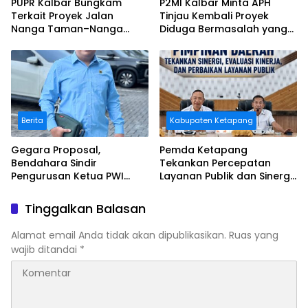
PUPR Kalbar Bungkam
P2MI Kalbar Minta APH
Terkait Proyek Jalan
Tinjau Kembali Proyek
Nanga Taman–Nanga
Diduga Bermasalah yang
Mahap yang Terindikasi
Diawasi BWSK 1 Pontianak
Bermasalah
Berita
Kabupaten Ketapang
Gegara Proposal,
Pemda Ketapang
Bendahara Sindir
Tekankan Percepatan
Pengurusan Ketua PWI
Layanan Publik dan Sinergi
Kalbar
Pembangunan Daerah
Tinggalkan Balasan
Alamat email Anda tidak akan dipublikasikan.
Ruas yang
wajib ditandai
*